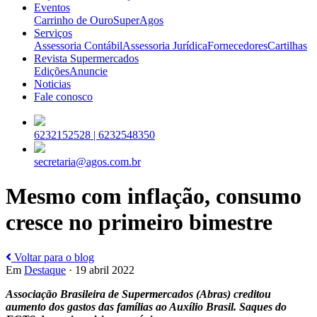
Eventos
Carrinho de Ouro
SuperAgos
Serviços
Assessoria Contábil
Assessoria Jurídica
Fornecedores
Cartilhas
Revista Supermercados
Edições
Anuncie
Noticias
Fale conosco
6232152528 |
6232548350
secretaria@agos.com.br
Mesmo com inflação, consumo
cresce no primeiro bimestre
Voltar para o blog
Em
Destaque
· 19 abril 2022
Associação Brasileira de Supermercados (Abras) creditou
aumento dos gastos das famílias ao Auxílio Brasil. Saques do