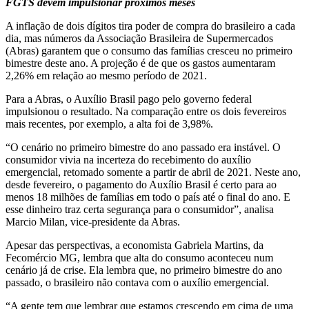
FGTS devem impulsionar próximos meses
A inflação de dois dígitos tira poder de compra do brasileiro a cada
dia, mas números da Associação Brasileira de Supermercados
(Abras) garantem que o consumo das famílias cresceu no primeiro
bimestre deste ano. A projeção é de que os gastos aumentaram
2,26% em relação ao mesmo período de 2021.
Para a Abras, o Auxílio Brasil pago pelo governo federal
impulsionou o resultado. Na comparação entre os dois fevereiros
mais recentes, por exemplo, a alta foi de 3,98%.
“O cenário no primeiro bimestre do ano passado era instável. O
consumidor vivia na incerteza do recebimento do auxílio
emergencial, retomado somente a partir de abril de 2021. Neste ano,
desde fevereiro, o pagamento do Auxílio Brasil é certo para ao
menos 18 milhões de famílias em todo o país até o final do ano. E
esse dinheiro traz certa segurança para o consumidor”, analisa
Marcio Milan, vice-presidente da Abras.
Apesar das perspectivas, a economista Gabriela Martins, da
Fecomércio MG, lembra que alta do consumo aconteceu num
cenário já de crise. Ela lembra que, no primeiro bimestre do ano
passado, o brasileiro não contava com o auxílio emergencial.
“A gente tem que lembrar que estamos crescendo em cima de uma