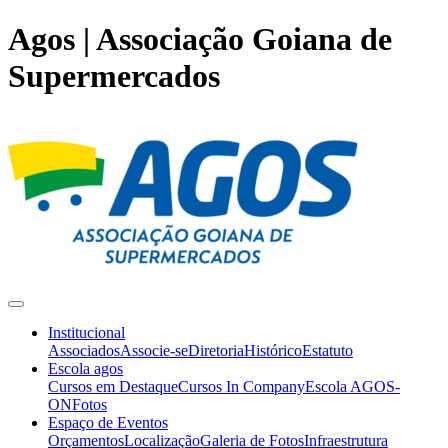
Agos | Associação Goiana de
Supermercados
Institucional
Associados
Associe-se
Diretoria
Histórico
Estatuto
Escola agos
Cursos em Destaque
Cursos In Company
Escola AGOS-
ON
Fotos
Espaço de Eventos
Orçamentos
Localização
Galeria de Fotos
Infraestrutura