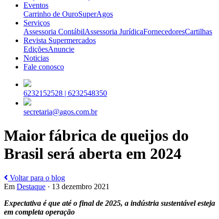
Eventos
Carrinho de Ouro
SuperAgos
Serviços
Assessoria Contábil
Assessoria Jurídica
Fornecedores
Cartilhas
Revista Supermercados
Edições
Anuncie
Noticias
Fale conosco
6232152528 |
6232548350
secretaria@agos.com.br
Maior fábrica de queijos do
Brasil será aberta em 2024
Voltar para o blog
Em
Destaque
· 13 dezembro 2021
Expectativa é que até o final de 2025, a indústria sustentável esteja
em completa operação