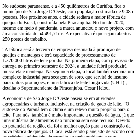
No sudoeste paranaense, e a 450 quilômetros de Curitiba, fica o
município de São Jorge D’Oeste, com população estimada de 9.085
pessoas. Nos próximos anos, a cidade sediará a maior fábrica de
queijos do Brasil, construída pela Piracanjuba. No fim de 2020,
mesmo em meio à pandemia, a marca anunciou o novo projeto, com
área construída de 54.491,71m². A expectativa é que sejam abertos
250 postos de trabalho.
“A fábrica será a terceira da empresa destinada à produção de
queijos e manteigas e terá capacidade de processamento de
1.370.000 litros de leite por dia. Na primeira etapa, com previsão de
entrega no primeiro semestre de 2024, a unidade fabril produzirá
mussarela e manteiga. Na segunda etapa, o local também sediará um
complexo industrial para secagem de soro, que servirá de insumo
para outras produções, e uma fábrica de leite longa vida (UHT)”,
detalha o Superintendente da Piracanjuba, Cesar Helou.
A economia de São Jorge D’Oeste baseia-se em atividades
agropecuárias e turismo, inclusive, na criação de gado de leite. “O
sudoeste do Paraná tem o clima e um relevo muito propício para o
leite. Para nós, também é muito importante a questão da água, já que
uma indústria de alimentos não funciona sem esse recurso. Devido
ao potencial da região, ela foi a melhor opção para a construção da
nova fábrica de queijos. O local está sendo planejado de acordo com
os critérios ambientais, de respeito ao meio ambiente e com