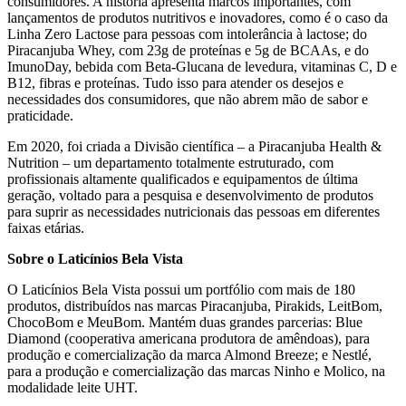
consumidores. A história apresenta marcos importantes, com
lançamentos de produtos nutritivos e inovadores, como é o caso da
Linha Zero Lactose para pessoas com intolerância à lactose; do
Piracanjuba Whey, com 23g de proteínas e 5g de BCAAs, e do
ImunoDay, bebida com Beta-Glucana de levedura, vitaminas C, D e
B12, fibras e proteínas. Tudo isso para atender os desejos e
necessidades dos consumidores, que não abrem mão de sabor e
praticidade.
Em 2020, foi criada a Divisão científica – a Piracanjuba Health &
Nutrition – um departamento totalmente estruturado, com
profissionais altamente qualificados e equipamentos de última
geração, voltado para a pesquisa e desenvolvimento de produtos
para suprir as necessidades nutricionais das pessoas em diferentes
faixas etárias.
Sobre o Laticínios Bela Vista
O Laticínios Bela Vista possui um portfólio com mais de 180
produtos, distribuídos nas marcas Piracanjuba, Pirakids, LeitBom,
ChocoBom e MeuBom. Mantém duas grandes parcerias: Blue
Diamond (cooperativa americana produtora de amêndoas), para
produção e comercialização da marca Almond Breeze; e Nestlé,
para a produção e comercialização das marcas Ninho e Molico, na
modalidade leite UHT.