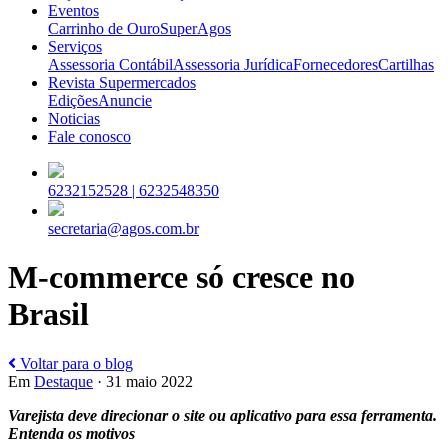
Eventos
Carrinho de Ouro
SuperAgos
Serviços
Assessoria Contábil
Assessoria Jurídica
Fornecedores
Cartilhas
Revista Supermercados
Edições
Anuncie
Noticias
Fale conosco
6232152528 |
6232548350
secretaria@agos.com.br
M-commerce só cresce no
Brasil
Voltar para o blog
Em
Destaque
· 31 maio 2022
Varejista deve direcionar o site ou aplicativo para essa ferramenta.
Entenda os motivos