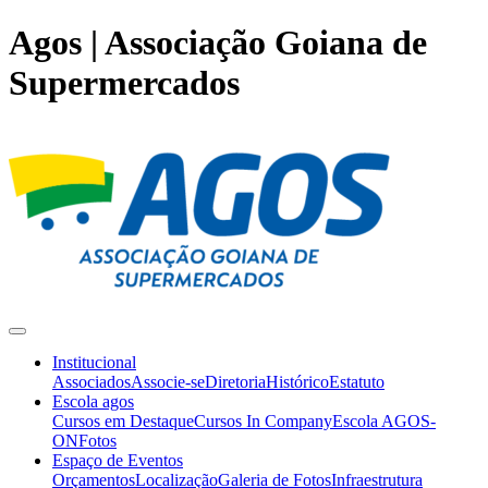
Agos | Associação Goiana de
Supermercados
Institucional
Associados
Associe-se
Diretoria
Histórico
Estatuto
Escola agos
Cursos em Destaque
Cursos In Company
Escola AGOS-
ON
Fotos
Espaço de Eventos
Orçamentos
Localização
Galeria de Fotos
Infraestrutura