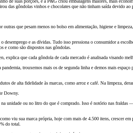
anho de suas porções, e a P&G criou embalagens maiores, mais econômi
rou das gôndolas vinhos e chocolates que não tinham saída devido ao 
r outras que pesam menos no bolso em alimentação, higiene e limpeza,
o, o desemprego e as dívidas. Tudo isso pressiona o consumidor a escol
os e como são dispostos nas gôndolas.
n, explica que cada gôndola de cada mercado é analisada visando melh
ndemia, trouxemos mais os de segunda linha e demos mais espaço par
utos de alta fidelidade às marcas, como arroz e café. Na limpeza, der
nte Downy.
 unidade ou no litro do que é comprado. Isso é notório nas fraldas — 
omo viu sua marca própria, hoje com mais de 4.500 itens, crescer em 
% do total.