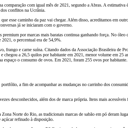
o na comparação com igual mês de 2021, segundo a Abras. A estimativa 
 dos conflitos na Ucrânia.
 que esse caminho da paz vai chegar. Além disso, acreditamos em outros
conversas já se iniciaram com o governo.
 premium por marcas mais baratas continua ganhando força. No óleo de
e 2021, o percentual era de 54,9%.
vo, frango e carne suína. Citando dados da Associação Brasileira de 
emia e chegou a 26,5 quilos por habitante em 2021, menor volume em 25
nha espaço o consumo de ovos. Em 2021, foram 255 ovos por habitante
portfólio, a fim de acompanhar as mudanças no carrinho dos consumido
vezes desconhecidos, além dos de marca própria. Itens mais acessíveis fo
 Zona Norte do Rio, as tradicionais marcas de sabão em pó deram luga
 açúcar refinado à disposição.