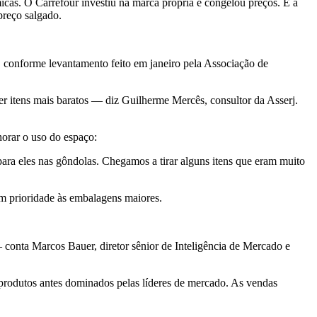
cas. O Carrefour investiu na marca própria e congelou preços. E a
preço salgado.
 conforme levantamento feito em janeiro pela Associação de
her itens mais baratos — diz Guilherme Mercês, consultor da Asserj.
orar o uso do espaço:
a eles nas gôndolas. Chegamos a tirar alguns itens que eram muito
am prioridade às embalagens maiores.
conta Marcos Bauer, diretor sênior de Inteligência de Mercado e
produtos antes dominados pelas líderes de mercado. As vendas