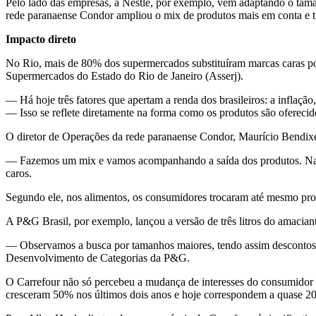
Pelo lado das empresas, a Nestlé, por exemplo, vem adaptando o tam
rede paranaense Condor ampliou o mix de produtos mais em conta e ti
Impacto direto
No Rio, mais de 80% dos supermercados substituíram marcas caras po
Supermercados do Estado do Rio de Janeiro (Asserj).
— Há hoje três fatores que apertam a renda dos brasileiros: a inflaçã
— Isso se reflete diretamente na forma como os produtos são oferecid
O diretor de Operações da rede paranaense Condor, Maurício Bendixe
— Fazemos um mix e vamos acompanhando a saída dos produtos. Na pa
caros.
Segundo ele, nos alimentos, os consumidores trocaram até mesmo prod
A P&G Brasil, por exemplo, lançou a versão de três litros do amacia
— Observamos a busca por tamanhos maiores, tendo assim descontos na
Desenvolvimento de Categorias da P&G.
O Carrefour não só percebeu a mudança de interesses do consumidor c
cresceram 50% nos últimos dois anos e hoje correspondem a quase 20