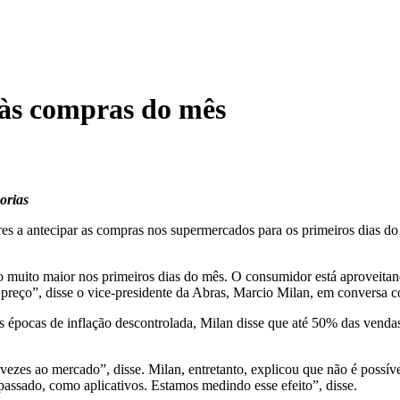
a às compras do mês
gorias
s a antecipar as compras nos supermercados para os primeiros dias do
muito maior nos primeiros dias do mês. O consumidor está aproveitando
reço”, disse o vice-presidente da Abras, Marcio Milan, em conversa co
s épocas de inflação descontrolada, Milan disse que até 50% das vend
ezes ao mercado”, disse. Milan, entretanto, explicou que não é possív
 passado, como aplicativos. Estamos medindo esse efeito”, disse.