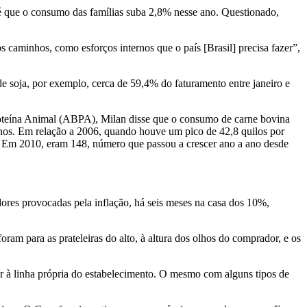
é que o consumo das famílias suba 2,8% nesse ano. Questionado,
 caminhos, como esforços internos que o país [Brasil] precisa fazer”,
 soja, por exemplo, cerca de 59,4% do faturamento entre janeiro e
Proteína Animal (ABPA), Milan disse que o consumo de carne bovina
 anos. Em relação a 2006, quando houve um pico de 42,8 quilos por
. Em 2010, eram 148, número que passou a crescer ano a ano desde
res provocadas pela inflação, há seis meses na casa dos 10%,
ram para as prateleiras do alto, à altura dos olhos do comprador, e os
r à linha própria do estabelecimento. O mesmo com alguns tipos de