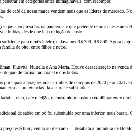
vo penetrar em categorias antes inimagináveis, com recompra:
sulas de café da nossa marca vendem mais que as líderes de mercado. N
a.
s que a empresa fez na pandemia e que pretende retomar neste ano. H
 e fraldas, desde que haja redução de custo.
suficiente para o mês inteiro, e dava uns R$ 700, R$ 800. Agora pag
mília de oito, entre filhos e netos.
llman, Plusvita, Nutrella e Ana Maria. Houve desaceleração na venda de
 do pão de forma tradicional e dos bolos.
 principais alterações nos carrinhos de compras de 2020 para 2021. Em 
ter suas preferências. Já a carne é substituída.
arinha, óleo, café e feijão, o consumidor costuma equilibrar entre dim
dicional de sabão em pó foi substituída por uma inferior, mais barata. 
o preço está bom, venho ao mercado — desabafa a moradora de Botafog