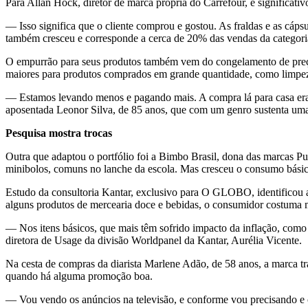
Para Allan Hock, diretor de marca própria do Carrefour, é significati
— Isso significa que o cliente comprou e gostou. As fraldas e as cáp
também cresceu e corresponde a cerca de 20% das vendas da categori
O empurrão para seus produtos também vem do congelamento de preço
maiores para produtos comprados em grande quantidade, como limpeza
— Estamos levando menos e pagando mais. A compra lá para casa era 
aposentada Leonor Silva, de 85 anos, que com um genro sustenta uma fa
Pesquisa mostra trocas
Outra que adaptou o portfólio foi a Bimbo Brasil, dona das marcas Pu
minibolos, comuns no lanche da escola. Mas cresceu o consumo básico
Estudo da consultoria Kantar, exclusivo para O GLOBO, identificou as
alguns produtos de mercearia doce e bebidas, o consumidor costuma man
— Nos itens básicos, que mais têm sofrido impacto da inflação, como f
diretora de Usage da divisão Worldpanel da Kantar, Aurélia Vicente.
Na cesta de compras da diarista Marlene Adão, de 58 anos, a marca tra
quando há alguma promoção boa.
— Vou vendo os anúncios na televisão, e conforme vou precisando e 