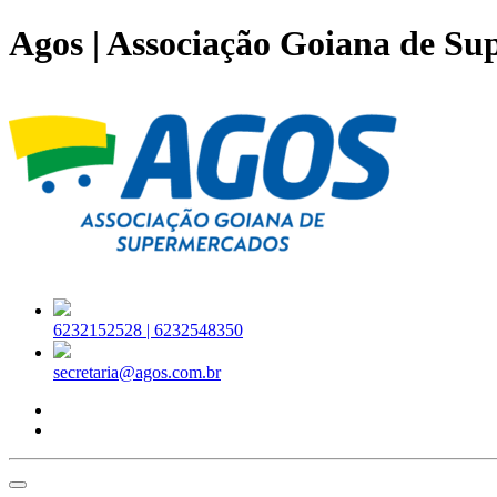
Agos | Associação Goiana de S
6232152528 |
6232548350
secretaria@agos.com.br