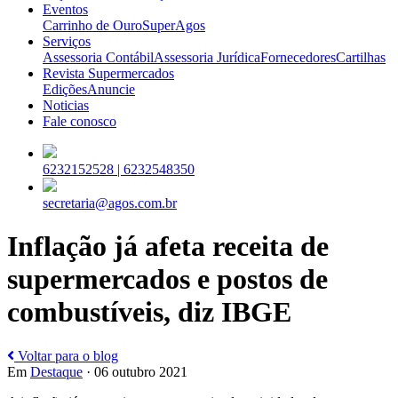
Eventos
Carrinho de Ouro
SuperAgos
Serviços
Assessoria Contábil
Assessoria Jurídica
Fornecedores
Cartilhas
Revista Supermercados
Edições
Anuncie
Noticias
Fale conosco
6232152528 |
6232548350
secretaria@agos.com.br
Inflação já afeta receita de
supermercados e postos de
combustíveis, diz IBGE
Voltar para o blog
Em
Destaque
· 06 outubro 2021