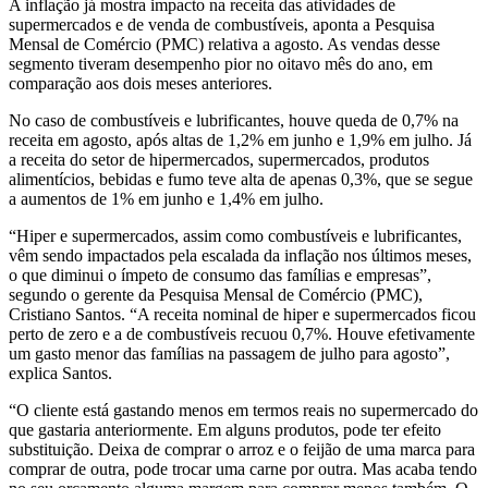
A inflação já mostra impacto na receita das atividades de
supermercados e de venda de combustíveis, aponta a Pesquisa
Mensal de Comércio (PMC) relativa a agosto. As vendas desse
segmento tiveram desempenho pior no oitavo mês do ano, em
comparação aos dois meses anteriores.
No caso de combustíveis e lubrificantes, houve queda de 0,7% na
receita em agosto, após altas de 1,2% em junho e 1,9% em julho. Já
a receita do setor de hipermercados, supermercados, produtos
alimentícios, bebidas e fumo teve alta de apenas 0,3%, que se segue
a aumentos de 1% em junho e 1,4% em julho.
“Hiper e supermercados, assim como combustíveis e lubrificantes,
vêm sendo impactados pela escalada da inflação nos últimos meses,
o que diminui o ímpeto de consumo das famílias e empresas”,
segundo o gerente da Pesquisa Mensal de Comércio (PMC),
Cristiano Santos. “A receita nominal de hiper e supermercados ficou
perto de zero e a de combustíveis recuou 0,7%. Houve efetivamente
um gasto menor das famílias na passagem de julho para agosto”,
explica Santos.
“O cliente está gastando menos em termos reais no supermercado do
que gastaria anteriormente. Em alguns produtos, pode ter efeito
substituição. Deixa de comprar o arroz e o feijão de uma marca para
comprar de outra, pode trocar uma carne por outra. Mas acaba tendo