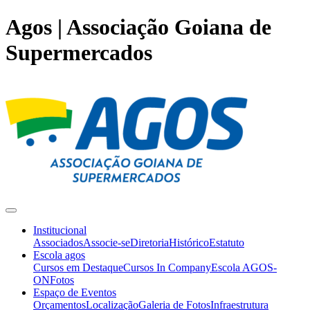
Agos | Associação Goiana de
Supermercados
Institucional
Associados
Associe-se
Diretoria
Histórico
Estatuto
Escola agos
Cursos em Destaque
Cursos In Company
Escola AGOS-
ON
Fotos
Espaço de Eventos
Orçamentos
Localização
Galeria de Fotos
Infraestrutura