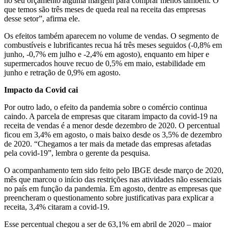
no seu orçamento alguma margem para comprar menos também. O
que temos são três meses de queda real na receita das empresas
desse setor”, afirma ele.
Os efeitos também aparecem no volume de vendas. O segmento de
combustíveis e lubrificantes recua há três meses seguidos (-0,8% em
junho, -0,7% em julho e -2,4% em agosto), enquanto em hiper e
supermercados houve recuo de 0,5% em maio, estabilidade em
junho e retração de 0,9% em agosto.
Impacto da Covid cai
Por outro lado, o efeito da pandemia sobre o comércio continua
caindo. A parcela de empresas que citaram impacto da covid-19 na
receita de vendas é a menor desde dezembro de 2020. O percentual
ficou em 3,4% em agosto, o mais baixo desde os 3,5% de dezembro
de 2020. “Chegamos a ter mais da metade das empresas afetadas
pela covid-19”, lembra o gerente da pesquisa.
O acompanhamento tem sido feito pelo IBGE desde março de 2020,
mês que marcou o início das restrições nas atividades não essenciais
no país em função da pandemia. Em agosto, dentre as empresas que
preencheram o questionamento sobre justificativas para explicar a
receita, 3,4% citaram a covid-19.
Esse percentual chegou a ser de 63,1% em abril de 2020 – maior