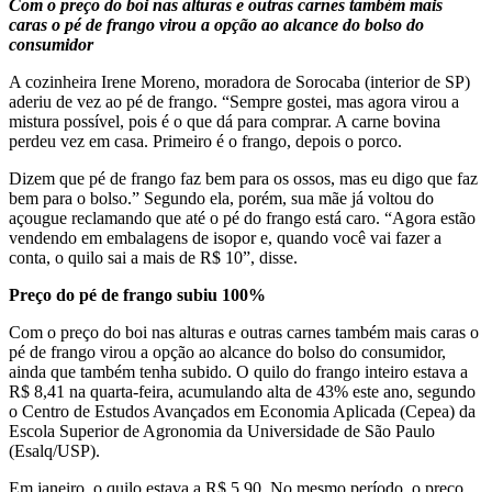
Com o preço do boi nas alturas e outras carnes também mais
caras o pé de frango virou a opção ao alcance do bolso do
consumidor
A cozinheira Irene Moreno, moradora de Sorocaba (interior de SP)
aderiu de vez ao pé de frango. “Sempre gostei, mas agora virou a
mistura possível, pois é o que dá para comprar. A carne bovina
perdeu vez em casa. Primeiro é o frango, depois o porco.
Dizem que pé de frango faz bem para os ossos, mas eu digo que faz
bem para o bolso.” Segundo ela, porém, sua mãe já voltou do
açougue reclamando que até o pé do frango está caro. “Agora estão
vendendo em embalagens de isopor e, quando você vai fazer a
conta, o quilo sai a mais de R$ 10”, disse.
Preço do pé de frango subiu 100%
Com o preço do boi nas alturas e outras carnes também mais caras o
pé de frango virou a opção ao alcance do bolso do consumidor,
ainda que também tenha subido. O quilo do frango inteiro estava a
R$ 8,41 na quarta-feira, acumulando alta de 43% este ano, segundo
o Centro de Estudos Avançados em Economia Aplicada (Cepea) da
Escola Superior de Agronomia da Universidade de São Paulo
(Esalq/USP).
Em janeiro, o quilo estava a R$ 5,90. No mesmo período, o preço