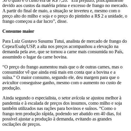
50 o quilo e o custo era de R$ 7,20. “Era prejuízo, principalmente
devido aos custos da matéria prima e excesso de frango no mercado.
A partir do final de maio, a situação se inverteu e, mesmo com o
preço alto do milho e soja e o preço do pintinho a R$ 2 a unidade, o
frango começou a dar lucro”, disse.
Consumo maior
Para Luiz Gustavo Susumu Tutui, analista de mercado de frango do
Cepea/Esalq/USP, a alta nos preços acompanhou a elevação na
demanda pela ave, que se tornou a carne mais consumida no País,
assumindo o lugar da carne bovina.
“O preço do frango aumentou mais que o de outras carnes, mas o
consumidor vê que ainda está mais em conta que a bovina e a
suína.” O maior consumo, segundo ele, deu margem para que o
avicultor conseguisse ganho, mesmo com o aumento no custo de
produção.
Ainda segundo o especialista, o setor avícola se ajustou melhor à
pandemia e à escalada de preços dos insumos, como milho e soja
também utilizados nas rações para bovinos e suínos. “Como o
frango tem produção rápida, podendo ser abatido em 40 dias, foi
possível ajustar a produção à demanda, evitando as grandes
oscilações de preços.