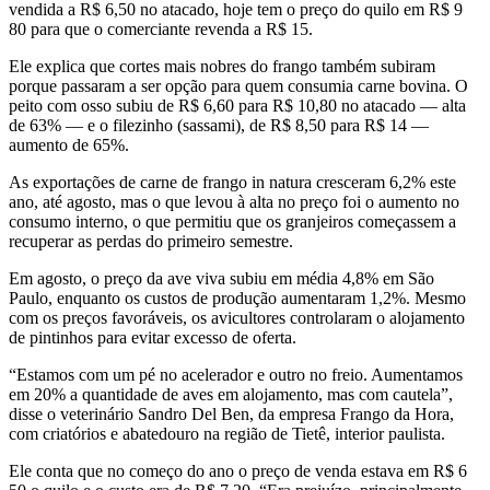
vendida a R$ 6,50 no atacado, hoje tem o preço do quilo em R$ 9
80 para que o comerciante revenda a R$ 15.
Ele explica que cortes mais nobres do frango também subiram
porque passaram a ser opção para quem consumia carne bovina. O
peito com osso subiu de R$ 6,60 para R$ 10,80 no atacado — alta
de 63% — e o filezinho (sassami), de R$ 8,50 para R$ 14 —
aumento de 65%.
As exportações de carne de frango in natura cresceram 6,2% este
ano, até agosto, mas o que levou à alta no preço foi o aumento no
consumo interno, o que permitiu que os granjeiros começassem a
recuperar as perdas do primeiro semestre.
Em agosto, o preço da ave viva subiu em média 4,8% em São
Paulo, enquanto os custos de produção aumentaram 1,2%. Mesmo
com os preços favoráveis, os avicultores controlaram o alojamento
de pintinhos para evitar excesso de oferta.
“Estamos com um pé no acelerador e outro no freio. Aumentamos
em 20% a quantidade de aves em alojamento, mas com cautela”,
disse o veterinário Sandro Del Ben, da empresa Frango da Hora,
com criatórios e abatedouro na região de Tietê, interior paulista.
Ele conta que no começo do ano o preço de venda estava em R$ 6