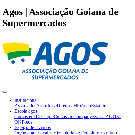
Agos | Associação Goiana de
Supermercados
Institucional
Associados
Associe-se
Diretoria
Histórico
Estatuto
Escola agos
Cursos em Destaque
Cursos In Company
Escola AGOS-
ON
Fotos
Espaço de Eventos
Orçamentos
Localização
Galeria de Fotos
Infraestrutura