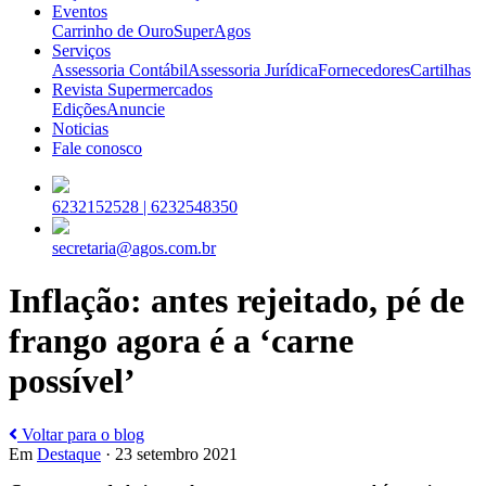
Eventos
Carrinho de Ouro
SuperAgos
Serviços
Assessoria Contábil
Assessoria Jurídica
Fornecedores
Cartilhas
Revista Supermercados
Edições
Anuncie
Noticias
Fale conosco
6232152528 |
6232548350
secretaria@agos.com.br
Inflação: antes rejeitado, pé de
frango agora é a ‘carne
possível’
Voltar para o blog
Em
Destaque
· 23 setembro 2021