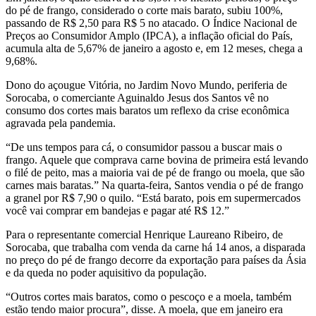
do pé de frango, considerado o corte mais barato, subiu 100%,
passando de R$ 2,50 para R$ 5 no atacado. O Índice Nacional de
Preços ao Consumidor Amplo (IPCA), a inflação oficial do País,
acumula alta de 5,67% de janeiro a agosto e, em 12 meses, chega a
9,68%.
Dono do açougue Vitória, no Jardim Novo Mundo, periferia de
Sorocaba, o comerciante Aguinaldo Jesus dos Santos vê no
consumo dos cortes mais baratos um reflexo da crise econômica
agravada pela pandemia.
“De uns tempos para cá, o consumidor passou a buscar mais o
frango. Aquele que comprava carne bovina de primeira está levando
o filé de peito, mas a maioria vai de pé de frango ou moela, que são
carnes mais baratas.” Na quarta-feira, Santos vendia o pé de frango
a granel por R$ 7,90 o quilo. “Está barato, pois em supermercados
você vai comprar em bandejas e pagar até R$ 12.”
Para o representante comercial Henrique Laureano Ribeiro, de
Sorocaba, que trabalha com venda da carne há 14 anos, a disparada
no preço do pé de frango decorre da exportação para países da Ásia
e da queda no poder aquisitivo da população.
“Outros cortes mais baratos, como o pescoço e a moela, também
estão tendo maior procura”, disse. A moela, que em janeiro era