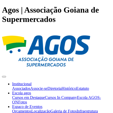
Agos | Associação Goiana de
Supermercados
Institucional
Associados
Associe-se
Diretoria
Histórico
Estatuto
Escola agos
Cursos em Destaque
Cursos In Company
Escola AGOS-
ON
Fotos
Espaço de Eventos
Orçamentos
Localização
Galeria de Fotos
Infraestrutura