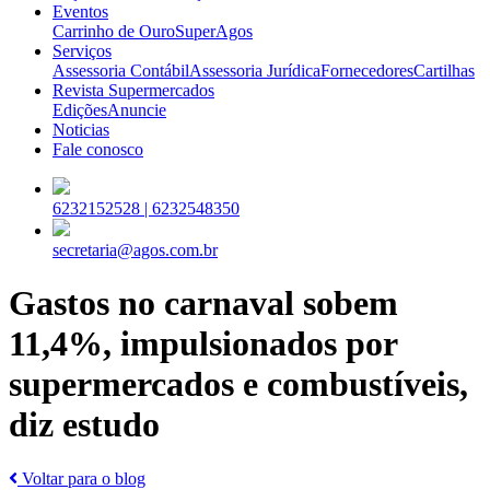
Eventos
Carrinho de Ouro
SuperAgos
Serviços
Assessoria Contábil
Assessoria Jurídica
Fornecedores
Cartilhas
Revista Supermercados
Edições
Anuncie
Noticias
Fale conosco
6232152528 |
6232548350
secretaria@agos.com.br
Gastos no carnaval sobem
11,4%, impulsionados por
supermercados e combustíveis,
diz estudo
Voltar para o blog