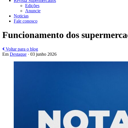
Revista Supermercados
Edições
Anuncie
Noticias
Fale conosco
Funcionamento dos supermercad
Voltar para o blog
Em
Destaque
· 03 junho 2026