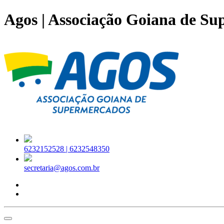
Agos | Associação Goiana de S
6232152528 |
6232548350
secretaria@agos.com.br