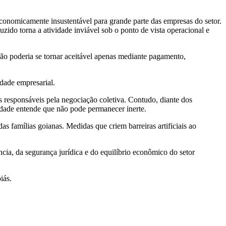
conomicamente insustentável para grande parte das empresas do setor.
uzido torna a atividade inviável sob o ponto de vista operacional e
 não poderia se tornar aceitável apenas mediante pagamento,
idade empresarial.
s responsáveis pela negociação coletiva. Contudo, diante dos
idade entende que não pode permanecer inerte.
s famílias goianas. Medidas que criem barreiras artificiais ao
ência, da segurança jurídica e do equilíbrio econômico do setor
iás.