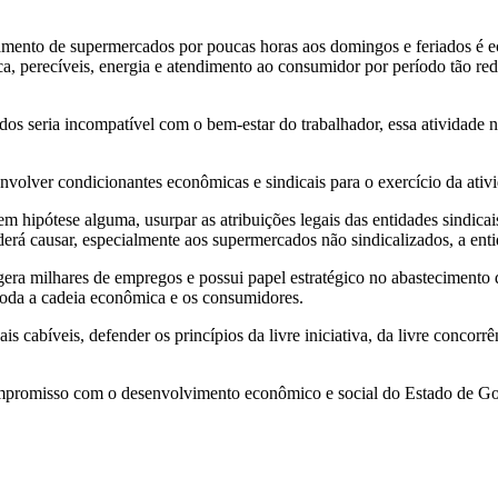
amento de supermercados por poucas horas aos domingos e feriados é e
ca, perecíveis, energia e atendimento ao consumidor por período tão red
iados seria incompatível com o bem-estar do trabalhador, essa atividade
envolver condicionantes econômicas e sindicais para o exercício da ativ
m hipótese alguma, usurpar as atribuições legais das entidades sindicai
erá causar, especialmente aos supermercados não sindicalizados, a ent
gera milhares de empregos e possui papel estratégico no abastecimento da
oda a cadeia econômica e os consumidores.
s cabíveis, defender os princípios da livre iniciativa, da livre concorr
ompromisso com o desenvolvimento econômico e social do Estado de Go