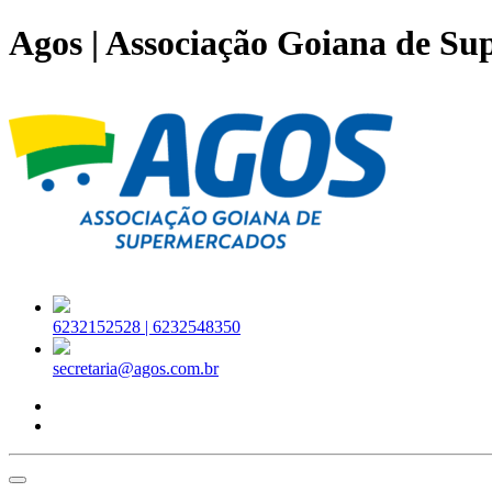
Agos | Associação Goiana de S
6232152528 |
6232548350
secretaria@agos.com.br