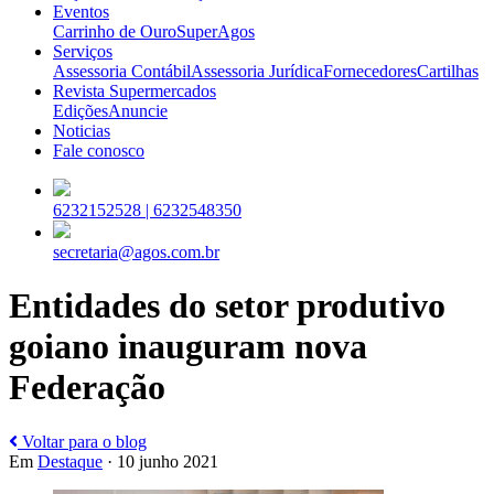
Eventos
Carrinho de Ouro
SuperAgos
Serviços
Assessoria Contábil
Assessoria Jurídica
Fornecedores
Cartilhas
Revista Supermercados
Edições
Anuncie
Noticias
Fale conosco
6232152528 |
6232548350
secretaria@agos.com.br
Entidades do setor produtivo
goiano inauguram nova
Federação
Voltar para o blog
Em
Destaque
· 10 junho 2021