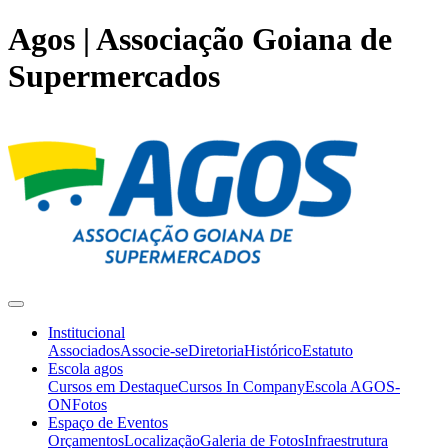
Agos | Associação Goiana de
Supermercados
Institucional
Associados
Associe-se
Diretoria
Histórico
Estatuto
Escola agos
Cursos em Destaque
Cursos In Company
Escola AGOS-
ON
Fotos
Espaço de Eventos
Orçamentos
Localização
Galeria de Fotos
Infraestrutura