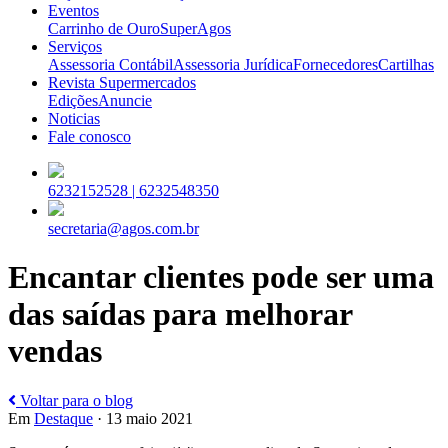
Eventos
Carrinho de Ouro
SuperAgos
Serviços
Assessoria Contábil
Assessoria Jurídica
Fornecedores
Cartilhas
Revista Supermercados
Edições
Anuncie
Noticias
Fale conosco
6232152528 |
6232548350
secretaria@agos.com.br
Encantar clientes pode ser uma
das saídas para melhorar
vendas
Voltar para o blog
Em
Destaque
· 13 maio 2021