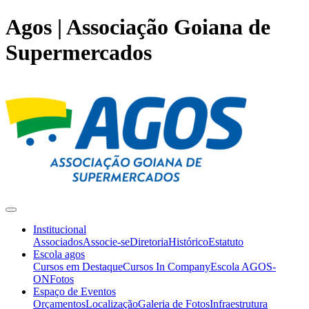
Agos | Associação Goiana de
Supermercados
Institucional
Associados
Associe-se
Diretoria
Histórico
Estatuto
Escola agos
Cursos em Destaque
Cursos In Company
Escola AGOS-
ON
Fotos
Espaço de Eventos
Orçamentos
Localização
Galeria de Fotos
Infraestrutura