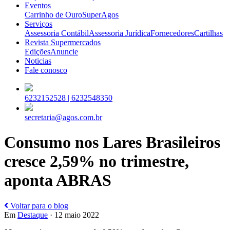
Eventos
Carrinho de Ouro
SuperAgos
Serviços
Assessoria Contábil
Assessoria Jurídica
Fornecedores
Cartilhas
Revista Supermercados
Edições
Anuncie
Noticias
Fale conosco
6232152528 |
6232548350
secretaria@agos.com.br
Consumo nos Lares Brasileiros
cresce 2,59% no trimestre,
aponta ABRAS
Voltar para o blog
Em
Destaque
· 12 maio 2022