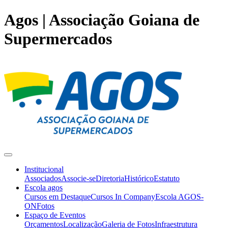
Agos | Associação Goiana de
Supermercados
Institucional
Associados
Associe-se
Diretoria
Histórico
Estatuto
Escola agos
Cursos em Destaque
Cursos In Company
Escola AGOS-
ON
Fotos
Espaço de Eventos
Orçamentos
Localização
Galeria de Fotos
Infraestrutura