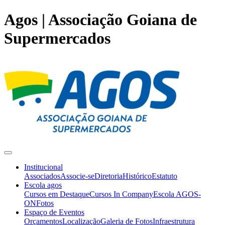
Agos | Associação Goiana de
Supermercados
Institucional
Associados
Associe-se
Diretoria
Histórico
Estatuto
Escola agos
Cursos em Destaque
Cursos In Company
Escola AGOS-
ON
Fotos
Espaço de Eventos
Orçamentos
Localização
Galeria de Fotos
Infraestrutura