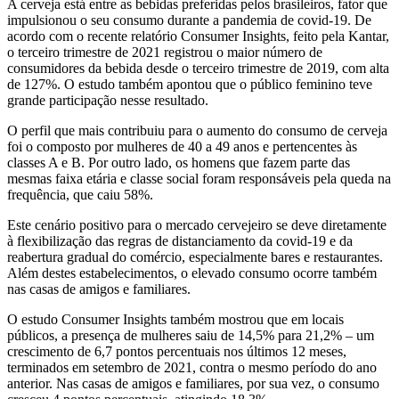
A cerveja está entre as bebidas preferidas pelos brasileiros, fator que
impulsionou o seu consumo durante a pandemia de covid-19. De
acordo com o recente relatório Consumer Insights, feito pela Kantar,
o terceiro trimestre de 2021 registrou o maior número de
consumidores da bebida desde o terceiro trimestre de 2019, com alta
de 127%. O estudo também apontou que o público feminino teve
grande participação nesse resultado.
O perfil que mais contribuiu para o aumento do consumo de cerveja
foi o composto por mulheres de 40 a 49 anos e pertencentes às
classes A e B. Por outro lado, os homens que fazem parte das
mesmas faixa etária e classe social foram responsáveis pela queda na
frequência, que caiu 58%.
Este cenário positivo para o mercado cervejeiro se deve diretamente
à flexibilização das regras de distanciamento da covid-19 e da
reabertura gradual do comércio, especialmente bares e restaurantes.
Além destes estabelecimentos, o elevado consumo ocorre também
nas casas de amigos e familiares.
O estudo Consumer Insights também mostrou que em locais
públicos, a presença de mulheres saiu de 14,5% para 21,2% – um
crescimento de 6,7 pontos percentuais nos últimos 12 meses,
terminados em setembro de 2021, contra o mesmo período do ano
anterior. Nas casas de amigos e familiares, por sua vez, o consumo