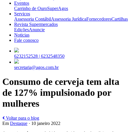
Eventos
Carrinho de Ouro
SuperAgos
Serviços
Assessoria Contábil
Assessoria Jurídica
Fornecedores
Cartilhas
Revista Supermercados
Edições
Anuncie
Noticias
Fale conosco
6232152528 |
6232548350
secretaria@agos.com.br
Consumo de cerveja tem alta
de 127% impulsionado por
mulheres
Voltar para o blog
Em
Destaque
· 10 janeiro 2022