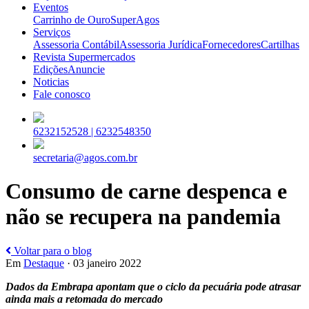
Eventos
Carrinho de Ouro
SuperAgos
Serviços
Assessoria Contábil
Assessoria Jurídica
Fornecedores
Cartilhas
Revista Supermercados
Edições
Anuncie
Noticias
Fale conosco
6232152528 |
6232548350
secretaria@agos.com.br
Consumo de carne despenca e
não se recupera na pandemia
Voltar para o blog
Em
Destaque
· 03 janeiro 2022
Dados da Embrapa apontam que o ciclo da pecuária pode atrasar
ainda mais a retomada do mercado