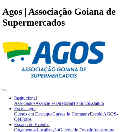
Agos | Associação Goiana de
Supermercados
Institucional
Associados
Associe-se
Diretoria
Histórico
Estatuto
Escola agos
Cursos em Destaque
Cursos In Company
Escola AGOS-
ON
Fotos
Espaço de Eventos
Orçamentos
Localização
Galeria de Fotos
Infraestrutura