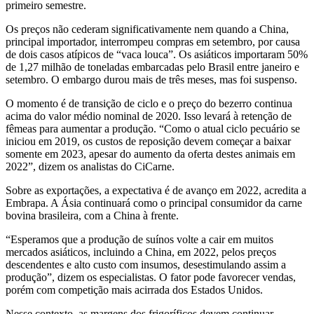
primeiro semestre.
Os preços não cederam significativamente nem quando a China,
principal importador, interrompeu compras em setembro, por causa
de dois casos atípicos de “vaca louca”. Os asiáticos importaram 50%
de 1,27 milhão de toneladas embarcadas pelo Brasil entre janeiro e
setembro. O embargo durou mais de três meses, mas foi suspenso.
O momento é de transição de ciclo e o preço do bezerro continua
acima do valor médio nominal de 2020. Isso levará à retenção de
fêmeas para aumentar a produção. “Como o atual ciclo pecuário se
iniciou em 2019, os custos de reposição devem começar a baixar
somente em 2023, apesar do aumento da oferta destes animais em
2022”, dizem os analistas do CiCarne.
Sobre as exportações, a expectativa é de avanço em 2022, acredita a
Embrapa. A Ásia continuará como o principal consumidor da carne
bovina brasileira, com a China à frente.
“Esperamos que a produção de suínos volte a cair em muitos
mercados asiáticos, incluindo a China, em 2022, pelos preços
descendentes e alto custo com insumos, desestimulando assim a
produção”, dizem os especialistas. O fator pode favorecer vendas,
porém com competição mais acirrada dos Estados Unidos.
Nesse contexto, as margens dos frigoríficos devem continuar