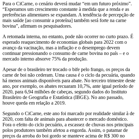
Para o CiCarne, o cenário deverá mudar “em um futuro próximo”.
“Esperamos um crescimento constante à medida que a renda e as
preferências alimentares se expandam. A tendência de percepção de
mais saúde [ao consumir a proteína] também será forte na carne
bovina”, afirmam os pesquisadores.
A retomada interna, no entanto, pode não ocorrer no curto prazo. É
esperado reaquecimento de economias globais para 2022 com o
avanço da vacinação, mas a inflação e o desemprego devem
continuar pressionando o consumo de carne bovina no país – e o
mercado interno absorve 75% da produção.
Apesar de o brasileiro ter trocado o bife pelo frango, os preços da
carne de boi não cederam. Uma causa é o ciclo da pecuária, quando
há menos animais disponíveis para abate. No terceiro trimestre deste
ano, por exemplo, os abates recuaram 10,7%, ante igual período de
2020, para 6,94 milhões de cabeças, segundo dados do Instituto
Brasileiro de Geografia e Estatística (IBGE). No ano passado,
houve queda em relação a 2019.
Segundo o CiCarne, este ano foi marcado por realidade similar à de
2020, com falta de animais para abastecer o mercado doméstico.
Fora o efeito do ciclo pecuário, a escassez de chuvas nos principais
polos produtores também afetou a engorda. Assim, o patamar de
preços da arroba do boi gordo se manteve acima de R$ 300 no