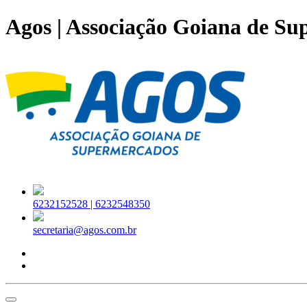
Agos | Associação Goiana de S
6232152528 |
6232548350
secretaria@agos.com.br