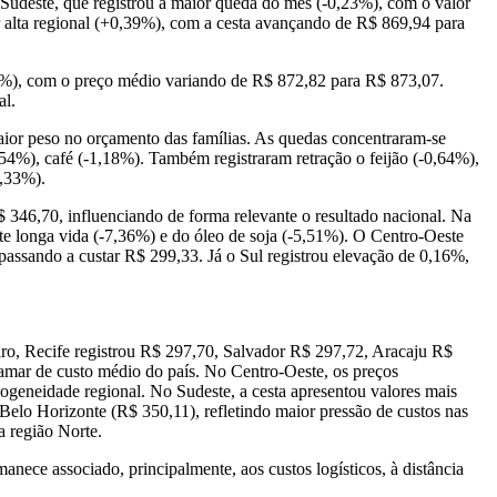
 Sudeste, que registrou a maior queda do mês (-0,23%), com o valor
r alta regional (+0,39%), com a cesta avançando de R$ 869,94 para
03%), com o preço médio variando de R$ 872,82 para R$ 873,07.
al.
aior peso no orçamento das famílias. As quedas concentraram-se
1,54%), café (-1,18%). Também registraram retração o feijão (-0,64%),
0,33%).
 346,70, influenciando de forma relevante o resultado nacional. Na
ite longa vida (-7,36%) e do óleo de soja (-5,51%). O Centro-Oeste
assando a custar R$ 299,33. Já o Sul registrou elevação de 0,16%,
iro, Recife registrou R$ 297,70, Salvador R$ 297,72, Aracaju R$
tamar de custo médio do país. No Centro-Oeste, os preços
geneidade regional. No Sudeste, a cesta apresentou valores mais
elo Horizonte (R$ 350,11), refletindo maior pressão de custos nas
a região Norte.
ece associado, principalmente, aos custos logísticos, à distância