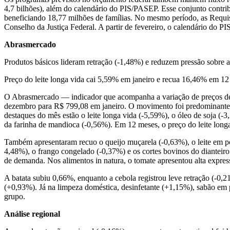
4,7 bilhões), além do calendário do PIS/PASEP. Esse conjunto contrib
beneficiando 18,77 milhões de famílias. No mesmo período, as Requi
Conselho da Justiça Federal. A partir de fevereiro, o calendário do
Abrasmercado
Produtos básicos lideram retração (-1,48%) e reduzem pressão sobre 
Preço do leite longa vida cai 5,59% em janeiro e recua 16,46% em 1
O Abrasmercado — indicador que acompanha a variação de preços de 
dezembro para R$ 799,08 em janeiro. O movimento foi predominantemen
destaques do mês estão o leite longa vida (-5,59%), o óleo de soja (-3
da farinha de mandioca (-0,56%). Em 12 meses, o preço do leite long
Também apresentaram recuo o queijo muçarela (-0,63%), o leite em pó
4,48%), o frango congelado (-0,37%) e os cortes bovinos do dianteiro 
de demanda. Nos alimentos in natura, o tomate apresentou alta expres
A batata subiu 0,66%, enquanto a cebola registrou leve retração (-0
(+0,93%). Já na limpeza doméstica, desinfetante (+1,15%), sabão em p
grupo.
Análise regional