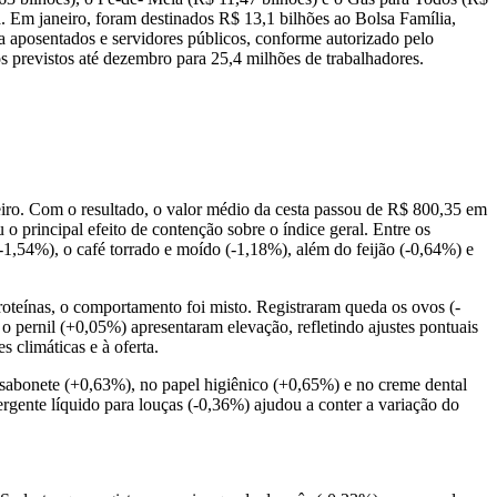
. Em janeiro, foram destinados R$ 13,1 bilhões ao Bolsa Família,
 aposentados e servidores públicos, conforme autorizado pelo
 previstos até dezembro para 25,4 milhões de trabalhadores.
ro. Com o resultado, o valor médio da cesta passou de R$ 800,35 em
principal efeito de contenção sobre o índice geral. Entre os
 (-1,54%), o café torrado e moído (-1,18%), além do feijão (-0,64%) e
roteínas, o comportamento foi misto. Registraram queda os ovos (-
o pernil (+0,05%) apresentaram elevação, refletindo ajustes pontuais
 climáticas e à oferta.
 sabonete (+0,63%), no papel higiênico (+0,65%) e no creme dental
rgente líquido para louças (-0,36%) ajudou a conter a variação do