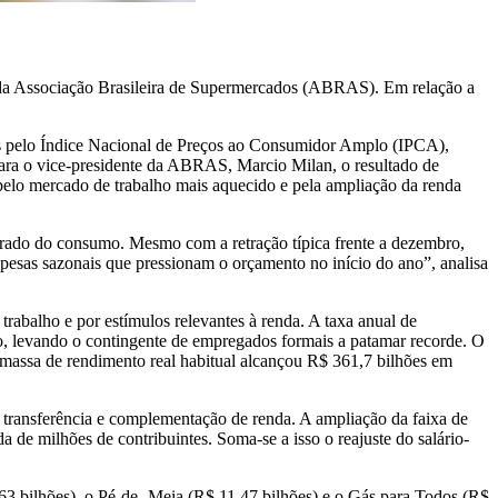
 da Associação Brasileira de Supermercados (ABRAS). Em relação a
os pelo Índice Nacional de Preços ao Consumidor Amplo (IPCA),
Para o vice-presidente da ABRAS, Marcio Milan, o resultado de
pelo mercado de trabalho mais aquecido e pela ampliação da renda
erado do consumo. Mesmo com a retração típica frente a dezembro,
pesas sazonais que pressionam o orçamento no início do ano”, analisa
abalho e por estímulos relevantes à renda. A taxa anual de
, levando o contingente de empregados formais a patamar recorde. O
massa de rendimento real habitual alcançou R$ 361,7 bilhões em
 transferência e complementação de renda. A ampliação da faixa de
de milhões de contribuintes. Soma-se a isso o reajuste do salário-
3 bilhões), o Pé-de- Meia (R$ 11,47 bilhões) e o Gás para Todos (R$