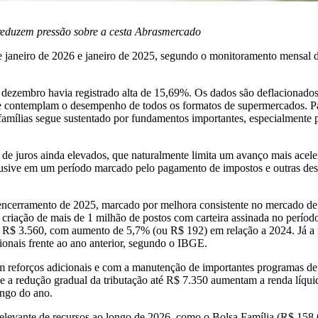
 reduzem pressão sobre a cesta Abrasmercado
 janeiro de 2026 e janeiro de 2025, segundo o monitoramento mensal
 dezembro havia registrado alta de 15,69%. Os dados são deflacionad
E), e contemplam o desempenho de todos os formatos de supermercados. 
amílias segue sustentado por fundamentos importantes, especialmente 
e juros ainda elevados, que naturalmente limita um avanço mais acel
clusive em um período marcado pelo pagamento de impostos e outras des
cerramento de 2025, marcado por melhora consistente no mercado de tr
iação de mais de 1 milhão de postos com carteira assinada no período
m R$ 3.560, com aumento de 5,7% (ou R$ 192) em relação a 2024. Já a 
ionais frente ao ano anterior, segundo o IBGE.
com reforços adicionais e com a manutenção de importantes programas de
a redução gradual da tributação até R$ 7.350 aumentam a renda líquida 
ngo do ano.
levante de recursos ao longo de 2026, como o Bolsa Família (R$ 158,6