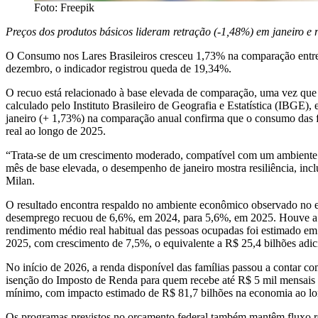
Foto: Freepik
Preços dos produtos básicos lideram retração (-1,48%) em janeiro e
O Consumo nos Lares Brasileiros cresceu 1,73% na comparação entre
dezembro, o indicador registrou queda de 19,34%.
O recuo está relacionado à base elevada de comparação, uma vez que
calculado pelo Instituto Brasileiro de Geografia e Estatística (IBG
janeiro (+ 1,73%) na comparação anual confirma que o consumo das f
real ao longo de 2025.
“Trata-se de um crescimento moderado, compatível com um ambiente d
mês de base elevada, o desempenho de janeiro mostra resiliência, in
Milan.
O resultado encontra respaldo no ambiente econômico observado no en
desemprego recuou de 6,6%, em 2024, para 5,6%, em 2025. Houve a cr
rendimento médio real habitual das pessoas ocupadas foi estimado e
2025, com crescimento de 7,5%, o equivalente a R$ 25,4 bilhões adic
No início de 2026, a renda disponível das famílias passou a contar 
isenção do Imposto de Renda para quem recebe até R$ 5 mil mensais e 
mínimo, com impacto estimado de R$ 81,7 bilhões na economia ao lo
Os programas previstos no orçamento federal também mantêm fluxo re