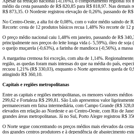
Apesar da retração nacional (-0,16%), o comportamento regional foi h
médio da cesta passando de R$ 820,85 para R$ 818,97. Nas demais reg
R$ 873,35. O Nordeste registrou elevação de 0,26%, passando de R$
No Centro-Oeste, a alta foi de 0,08%, com o valor médio saindo de 
Recorte: cesta de 12 produtos básicos recua 1,48% No recorte de 12 p
O preço médio nacional caiu 1,48% em janeiro, passando de R$ 340,39
principalmente nos preços do leite longa vida (- 5,59%), óleo de soja 
o queijo muçarela (-0,63%), a farinha de mandioca (-0,56%), a massa
A margarina cremosa foi exceção, com alta de 1,14%. Regionalmente, 
região, as quedas foram mais intensas do que na média do país, espec
recuou 1,21% (R$ 330,03), enquanto o Norte apresentou queda de 0,9
atingindo R$ 360,10.
Capitais e regiões metropolitanas
Entre as capitais e regiões metropolitanas, os menores valores médi
299,62 e Fortaleza R$ 299,81. São Luís apresentou valor ligeirament
permaneceram em faixa intermediária, com Campo Grande (R$ 328,09),
elevados em relação ao Nordeste e ao Centro-Oeste, com Rio de Janei
grandes áreas metropolitanas. Já no Sul, Porto Alegre registrou R$ 35
O Norte segue concentrando os preços médios mais elevados da cesta,
dos grandes centros produtores e à dependência de abastecimento exte