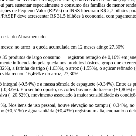
ui para sustentar especialmente o consumo das famílias de menor renda
sições de Pequeno Valor (RPVs) do INSS liberaram R$ 2,7 bilhões para
 PIS/PASEP deve acrescentar R$ 31,5 bilhões à economia, com pagamentos
a cesta do Abrasmercado
2 meses; no arroz, a queda acumulada em 12 meses atinge 27,30%
35 produtos de largo consumo — registrou retração de 0,16% em janei
te influenciado pela queda nos produtos básicos, grupo que exerceu o 
,32%), a farinha de trigo (-1,63%), o arroz (-1,55%), o açúcar refinado
a vida recuou 16,46% e do arroz, 27,30%.
 integral (-0,54%) e a massa sêmola de espaguete (-0,34%). Entre as p
(-0,33%). Em sentido oposto, os cortes bovinos do traseiro (+1,86%) e 
siva (+20,52%), movimento associado à maior sensibilidade às condições
,21%). Nos itens de uso pessoal, houve elevação no xampu (+0,34%), no
ó (+0,51%) e água sanitária (+0,43%) registraram alta, enquanto o dete