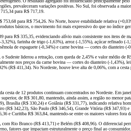
eterogêneo. O resultado agregado foi influenciado principalmente pelo
iões, prevaleceram variações positivas. No Sul, foi observada a maio
 715,34 para R$ 717,19.
R$ 753,68 para R$ 754,26. No Norte, houve estabilidade relativa (+0,
rodutos básicos, o movimento foi mais expressivo do que no índice ger
 para R$ 335,35, evidenciando alívio mais consistente nos itens de m
(-3,32%), farinha de trigo (-1,63%), arroz (-1,55%), açúcar refinado (-
 sêmola de espaguete (-0,34%) e carne bovina — cortes do dianteiro (-
o Sudeste liderou a retração, com queda de 2,45% e valor médio de R$
ialmente nos preços da carne bovina — cortes do dianteiro (-1,43%), le
2% (R$ 411,34). No Nordeste, houve leve alta de 0,06%, com a cesta p
os da cesta de 12 produtos continuam concentrados no Nordeste. Em jane
e superior, de R$ 301,80, mantendo, ainda assim, a região no menor pa
 Brasília (R$ 330,24) e Goiânia (R$ 331,77), indicando relativa homo
ro (R$ 342,23), São Paulo (R$ 346,54), Grande Vitória (R$ 347,93) e B
6,36 e Curitiba R$ 363,84, mantendo-se entre os maiores valores fora d
 com Rio Branco (R$ 413,71) e Belém (R$ 408,96). O diferencial perman
rno, fatores que impactam estruturalmente o preço final ao consumidor.