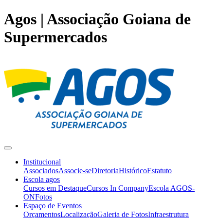
Agos | Associação Goiana de
Supermercados
Institucional
Associados
Associe-se
Diretoria
Histórico
Estatuto
Escola agos
Cursos em Destaque
Cursos In Company
Escola AGOS-
ON
Fotos
Espaço de Eventos
Orçamentos
Localização
Galeria de Fotos
Infraestrutura