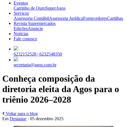
Eventos
Carrinho de Ouro
SuperAgos
Serviços
Assessoria Contábil
Assessoria Jurídica
Fornecedores
Cartilhas
Revista Supermercados
Edições
Anuncie
Noticias
Fale conosco
6232152528 |
6232548350
secretaria@agos.com.br
Conheça composição da
diretoria eleita da Agos para o
triênio 2026–2028
Voltar para o blog
Em
Destaque
· 05 dezembro 2025