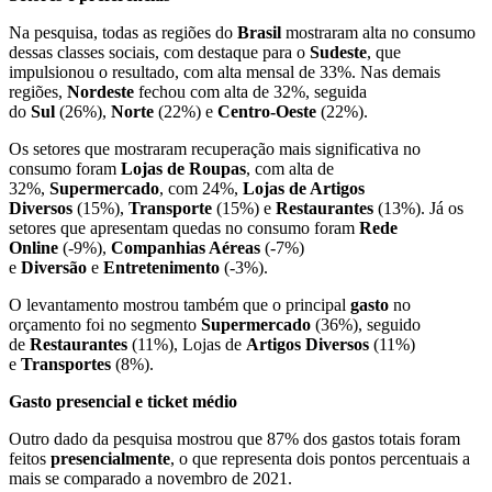
Na pesquisa, todas as regiões do
Brasil
mostraram alta no consumo
dessas classes sociais, com destaque para o
Sudeste
, que
impulsionou o resultado, com alta mensal de 33%. Nas demais
regiões,
Nordeste
fechou com alta de 32%, seguida
do
Sul
(26%),
Norte
(22%) e
Centro-Oeste
(22%).
Os setores que mostraram recuperação mais significativa no
consumo foram
Lojas de Roupas
, com alta de
32%,
Supermercado
, com 24%,
Lojas de Artigos
Diversos
(15%),
Transporte
(15%) e
Restaurantes
(13%). Já os
setores que apresentam quedas no consumo foram
Rede
Online
(-9%),
Companhias Aéreas
(-7%)
e
Diversão
e
Entretenimento
(-3%).
O levantamento mostrou também que o principal
gasto
no
orçamento foi no segmento
Supermercado
(36%), seguido
de
Restaurantes
(11%), Lojas de
Artigos Diversos
(11%)
e
Transportes
(8%).
Gasto presencial e ticket médio
Outro dado da pesquisa mostrou que 87% dos gastos totais foram
feitos
presencialmente
, o que representa dois pontos percentuais a
mais se comparado a novembro de 2021.