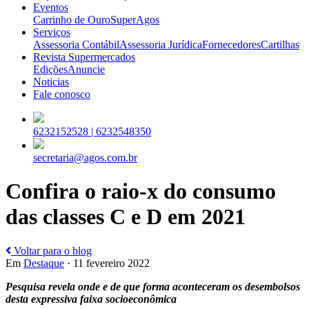
Eventos
Carrinho de Ouro
SuperAgos
Serviços
Assessoria Contábil
Assessoria Jurídica
Fornecedores
Cartilhas
Revista Supermercados
Edições
Anuncie
Noticias
Fale conosco
6232152528 |
6232548350
secretaria@agos.com.br
Confira o raio-x do consumo
das classes C e D em 2021
Voltar para o blog
Em
Destaque
· 11 fevereiro 2022
Pesquisa revela onde e de que forma aconteceram os desembolsos
desta expressiva faixa socioeconômica