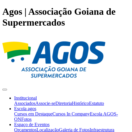
Agos | Associação Goiana de
Supermercados
Institucional
Associados
Associe-se
Diretoria
Histórico
Estatuto
Escola agos
Cursos em Destaque
Cursos In Company
Escola AGOS-
ON
Fotos
Espaço de Eventos
Orçamentos
Localização
Galeria de Fotos
Infraestrutura