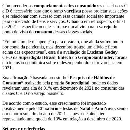
Compreender os
comportamentos
dos
consumidores
das classes C
e D é necessário para que o ramo
varejista
possa projetar suas ações
e se relacionar com sucesso com essa camada social tão importante
para o mercado de bens e serviços. Olhando em retrospecto, o final
de 2021 – especificamente – trouxe um alívio para o
varejo
do
ponto de vista do
consumo
dessas classes sociais.
“Foi um ano de recuperação para o varejo, que ainda sofreu muito
por conta da pandemia, mas dezembro trouxe um alívio e ficou
acima das expectativas”, essa é a avaliação de
Luciana Godoy
,
CEO da
Superdigital Brasil
,
fintech
do
Grupo Santander
, focada
em inclusão econômica sobre o desempenho do setor varejista em
2021.
Sua afirmação é baseada no estudo
“Pesquisa de Hábitos de
Consumo”
realizado pela própria
Superdigital
, onde os dados
revelaram uma alta de 31% em dezembro de 2021 no consumo das
classes C e D no varejo brasileiro.
De acordo com o estudo, esse crescimento foi impactado
positivamente pelo
13° salário
e festas de
Natal
e
Ano Novo,
sendo
o melhor resultado do ano de 2021 – apesar de ainda ter
representado uma queda de 13% em relação a dezembro de 2020.
Setores e preferências