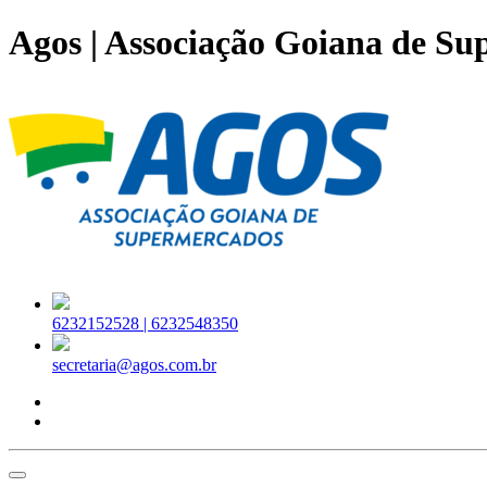
Agos | Associação Goiana de S
6232152528 |
6232548350
secretaria@agos.com.br