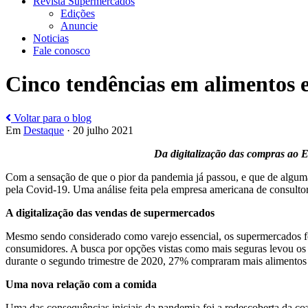
Revista Supermercados
Edições
Anuncie
Noticias
Fale conosco
Cinco tendências em alimentos 
Voltar para o blog
Em
Destaque
· 20 julho 2021
Da digitalização das compras ao 
Com a sensação de que o pior da pandemia já passou, e que de alguma
pela Covid-19. Uma análise feita pela empresa americana de consult
A digitalização das vendas de supermercados
Mesmo sendo considerado como varejo essencial, os supermercados fo
consumidores. A busca por opções vistas como mais seguras levou os
durante o segundo trimestre de 2020, 27% compraram mais alimentos p
Uma nova relação com a comida
Uma das consequências iniciais da pandemia foi a redescoberta da coz