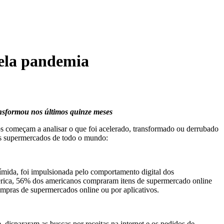
pela pandemia
nsformou nos últimos quinze meses
s começam a analisar o que foi acelerado, transformado ou derrubado
os supermercados de todo o mundo:
mida, foi impulsionada pelo comportamento digital dos
erica, 56% dos americanos compraram itens de supermercado online
mpras de supermercados online ou por aplicativos.
dispararam as buscas por receitas na internet e os pedidos de