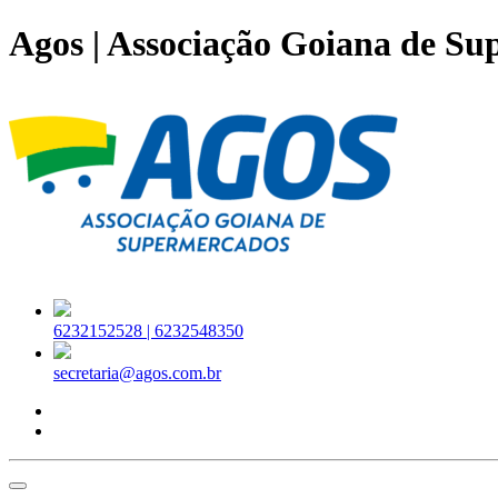
Agos | Associação Goiana de S
6232152528 |
6232548350
secretaria@agos.com.br