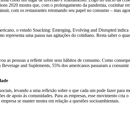
sions 2020 mostra que, com o prolongamento da pandemia, cozinhar em c
iminuir, com os restaurantes retomando seu papel no consumo – mas agora
ricano, o estudo Snacking: Emerging, Evolving and Disrupted indica
nto representa uma pausa nas agitações do cotidiano. Resta saber o qu
ou as pessoas a refletir sobre seus hábitos de consumo. Como conseq
 Beverage and Suplements, 55% dos americanos passaram a consumir al
dade
ciais, levando a uma reflexão sobre o que cada um pode fazer para me
es de apoio às comunidades. Para as empresas, esse movimento cria o d
a empresa se manter neutra em relação a questões socioambientais.