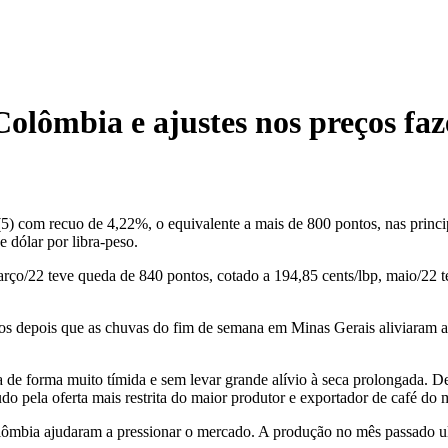
olômbia e ajustes nos preços faz
 (5) com recuo de 4,22%, o equivalente a mais de 800 pontos, nas prin
e dólar por libra-peso.
ço/22 teve queda de 840 pontos, cotado a 194,85 cents/lbp, maio/22 te
ços depois que as chuvas do fim de semana em Minas Gerais aliviaram as
de forma muito tímida e sem levar grande alívio à seca prolongada. De 
o pela oferta mais restrita do maior produtor e exportador de café do m
lômbia ajudaram a pressionar o mercado. A produção no mês passado ul