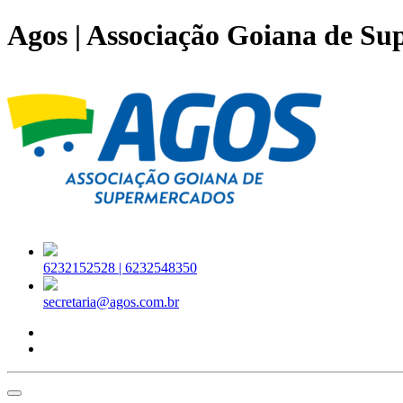
Agos | Associação Goiana de S
6232152528 |
6232548350
secretaria@agos.com.br