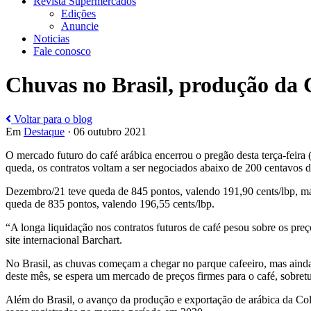
Revista Supermercados
Edições
Anuncie
Noticias
Fale conosco
Chuvas no Brasil, produção da C
Voltar para o blog
Em
Destaque
· 06 outubro 2021
O mercado futuro do café arábica encerrou o pregão desta terça-feira
queda, os contratos voltam a ser negociados abaixo de 200 centavos d
Dezembro/21 teve queda de 845 pontos, valendo 191,90 cents/lbp, mar
queda de 835 pontos, valendo 196,55 cents/lbp.
“A longa liquidação nos contratos futuros de café pesou sobre os pre
site internacional Barchart.
No Brasil, as chuvas começam a chegar no parque cafeeiro, mas ainda 
deste mês, se espera um mercado de preços firmes para o café, sobretud
Além do Brasil, o avanço da produção e exportação de arábica da Co