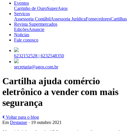
Eventos
Carrinho de Ouro
SuperAgos
Serviços
Assessoria Contábil
Assessoria Jurídica
Fornecedores
Cartilhas
Revista Supermercados
Edições
Anuncie
Noticias
Fale conosco
6232152528 |
6232548350
secretaria@agos.com.br
Cartilha ajuda comércio
eletrônico a vender com mais
segurança
Voltar para o blog
Em
Destaque
· 19 outubro 2021