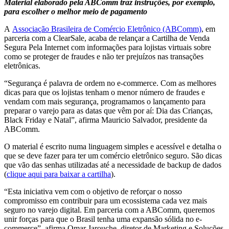
Material elaborado pela ABComm traz instruções, por exemplo,
para escolher o melhor meio de pagamento
A
Associação Brasileira de Comércio Eletrônico (ABComm)
, em
parceria com a ClearSale, acaba de relançar a Cartilha de Venda
Segura Pela Internet com informações para lojistas virtuais sobre
como se proteger de fraudes e não ter prejuízos nas transações
eletrônicas.
“Segurança é palavra de ordem no e-commerce. Com as melhores
dicas para que os lojistas tenham o menor número de fraudes e
vendam com mais segurança, programamos o lançamento para
preparar o varejo para as datas que vêm por aí: Dia das Crianças,
Black Friday e Natal”, afirma Mauricio Salvador, presidente da
ABComm.
O material é escrito numa linguagem simples e acessível e detalha o
que se deve fazer para ter um comércio eletrônico seguro. São dicas
que vão das senhas utilizadas até a necessidade de backup de dados
(
clique aqui para baixar a cartilha
).
“Esta iniciativa vem com o objetivo de reforçar o nosso
compromisso em contribuir para um ecossistema cada vez mais
seguro no varejo digital. Em parceria com a ABComm, queremos
unir forças para que o Brasil tenha uma expansão sólida no e-
commerce”, afirma Omar Jarouche, diretor de Marketing e Soluções