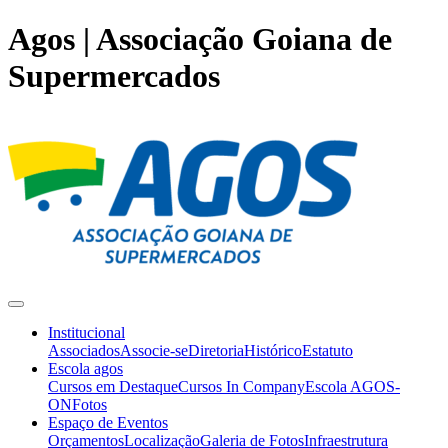
Agos | Associação Goiana de
Supermercados
Institucional
Associados
Associe-se
Diretoria
Histórico
Estatuto
Escola agos
Cursos em Destaque
Cursos In Company
Escola AGOS-
ON
Fotos
Espaço de Eventos
Orçamentos
Localização
Galeria de Fotos
Infraestrutura