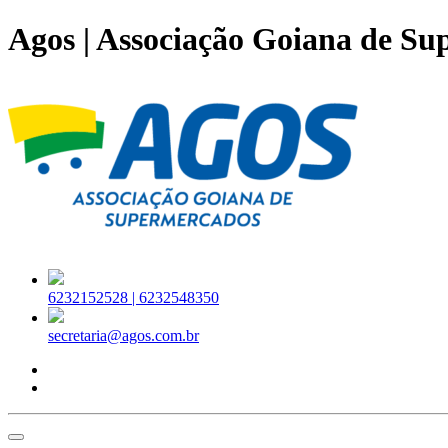
Agos | Associação Goiana de S
6232152528 |
6232548350
secretaria@agos.com.br