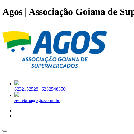
Agos | Associação Goiana de S
6232152528 |
6232548350
secretaria@agos.com.br