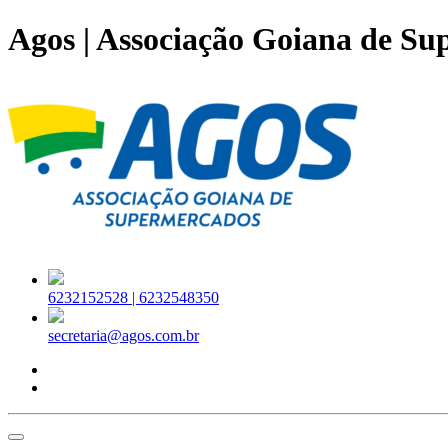
Agos | Associação Goiana de S
6232152528 |
6232548350
secretaria@agos.com.br