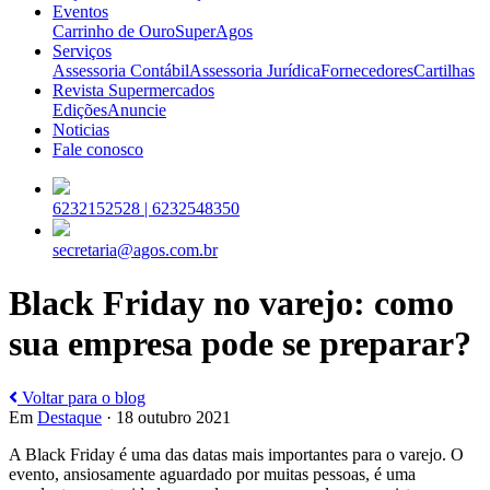
Eventos
Carrinho de Ouro
SuperAgos
Serviços
Assessoria Contábil
Assessoria Jurídica
Fornecedores
Cartilhas
Revista Supermercados
Edições
Anuncie
Noticias
Fale conosco
6232152528 |
6232548350
secretaria@agos.com.br
Black Friday no varejo: como
sua empresa pode se preparar?
Voltar para o blog
Em
Destaque
· 18 outubro 2021
A Black Friday é uma das datas mais importantes para o varejo. O
evento, ansiosamente aguardado por muitas pessoas, é uma