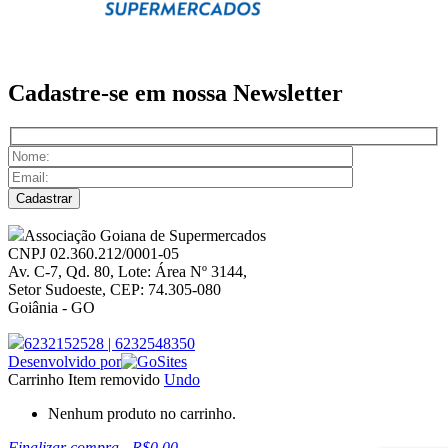
Cadastre-se em nossa
Newsletter
Associação Goiana de Supermercados
CNPJ 02.360.212/0001-05
Av. C-7, Qd. 80, Lote: Área Nº 3144,
Setor Sudoeste, CEP: 74.305-080
Goiânia - GO
6232152528
|
6232548350
Desenvolvido por
Carrinho
Item removido
Undo
Nenhum produto no carrinho.
Finalizar compra
-
R$0,00