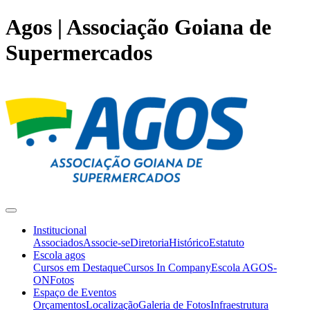
Agos | Associação Goiana de
Supermercados
Institucional
Associados
Associe-se
Diretoria
Histórico
Estatuto
Escola agos
Cursos em Destaque
Cursos In Company
Escola AGOS-
ON
Fotos
Espaço de Eventos
Orçamentos
Localização
Galeria de Fotos
Infraestrutura