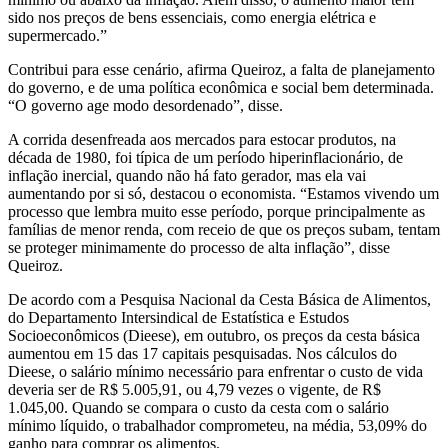
sido nos preços de bens essenciais, como energia elétrica e
supermercado.”
Contribui para esse cenário, afirma Queiroz, a falta de planejamento
do governo, e de uma política econômica e social bem determinada.
“O governo age modo desordenado”, disse.
A corrida desenfreada aos mercados para estocar produtos, na
década de 1980, foi típica de um período hiperinflacionário, de
inflação inercial, quando não há fato gerador, mas ela vai
aumentando por si só, destacou o economista. “Estamos vivendo um
processo que lembra muito esse período, porque principalmente as
famílias de menor renda, com receio de que os preços subam, tentam
se proteger minimamente do processo de alta inflação”, disse
Queiroz.
De acordo com a Pesquisa Nacional da Cesta Básica de Alimentos,
do Departamento Intersindical de Estatística e Estudos
Socioeconômicos (Dieese), em outubro, os preços da cesta básica
aumentou em 15 das 17 capitais pesquisadas. Nos cálculos do
Dieese, o salário mínimo necessário para enfrentar o custo de vida
deveria ser de R$ 5.005,91, ou 4,79 vezes o vigente, de R$
1.045,00. Quando se compara o custo da cesta com o salário
mínimo líquido, o trabalhador comprometeu, na média, 53,09% do
ganho para comprar os alimentos.