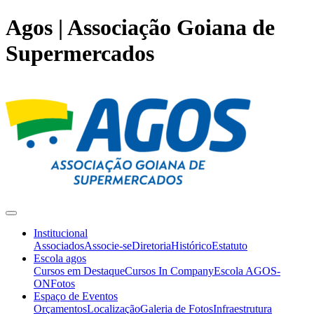
Agos | Associação Goiana de
Supermercados
Institucional
Associados
Associe-se
Diretoria
Histórico
Estatuto
Escola agos
Cursos em Destaque
Cursos In Company
Escola AGOS-
ON
Fotos
Espaço de Eventos
Orçamentos
Localização
Galeria de Fotos
Infraestrutura