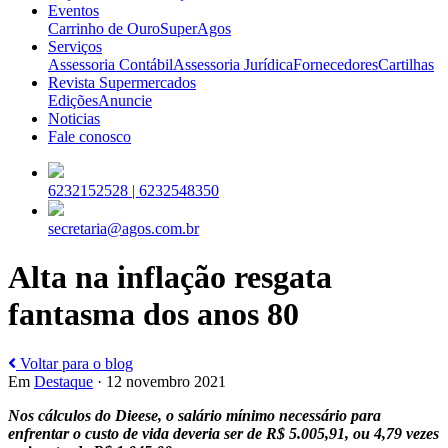
Eventos
Carrinho de Ouro
SuperAgos
Serviços
Assessoria Contábil
Assessoria Jurídica
Fornecedores
Cartilhas
Revista Supermercados
Edições
Anuncie
Noticias
Fale conosco
6232152528 |
6232548350
secretaria@agos.com.br
Alta na inflação resgata
fantasma dos anos 80
Voltar para o blog
Em
Destaque
· 12 novembro 2021
Nos cálculos do Dieese, o salário mínimo necessário para
enfrentar o custo de vida deveria ser de R$ 5.005,91, ou 4,79 vezes