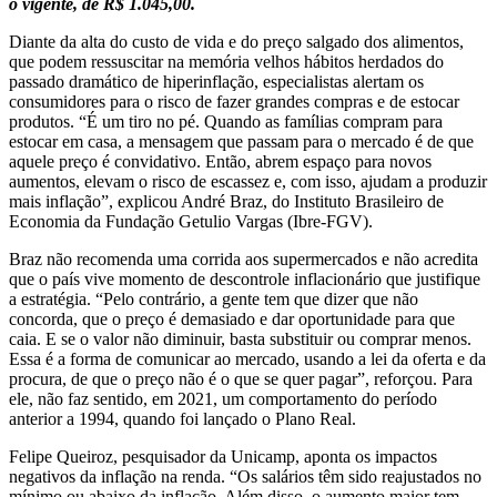
o vigente, de R$ 1.045,00.
Diante da alta do custo de vida e do preço salgado dos alimentos,
que podem ressuscitar na memória velhos hábitos herdados do
passado dramático de hiperinflação, especialistas alertam os
consumidores para o risco de fazer grandes compras e de estocar
produtos. “É um tiro no pé. Quando as famílias compram para
estocar em casa, a mensagem que passam para o mercado é de que
aquele preço é convidativo. Então, abrem espaço para novos
aumentos, elevam o risco de escassez e, com isso, ajudam a produzir
mais inflação”, explicou André Braz, do Instituto Brasileiro de
Economia da Fundação Getulio Vargas (Ibre-FGV).
Braz não recomenda uma corrida aos supermercados e não acredita
que o país vive momento de descontrole inflacionário que justifique
a estratégia. “Pelo contrário, a gente tem que dizer que não
concorda, que o preço é demasiado e dar oportunidade para que
caia. E se o valor não diminuir, basta substituir ou comprar menos.
Essa é a forma de comunicar ao mercado, usando a lei da oferta e da
procura, de que o preço não é o que se quer pagar”, reforçou. Para
ele, não faz sentido, em 2021, um comportamento do período
anterior a 1994, quando foi lançado o Plano Real.
Felipe Queiroz, pesquisador da Unicamp, aponta os impactos
negativos da inflação na renda. “Os salários têm sido reajustados no
mínimo ou abaixo da inflação. Além disso, o aumento maior tem