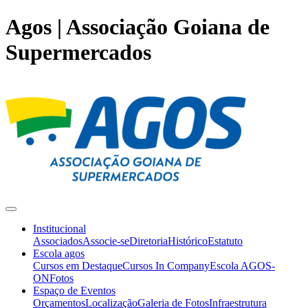
Agos | Associação Goiana de
Supermercados
Institucional
Associados
Associe-se
Diretoria
Histórico
Estatuto
Escola agos
Cursos em Destaque
Cursos In Company
Escola AGOS-
ON
Fotos
Espaço de Eventos
Orçamentos
Localização
Galeria de Fotos
Infraestrutura