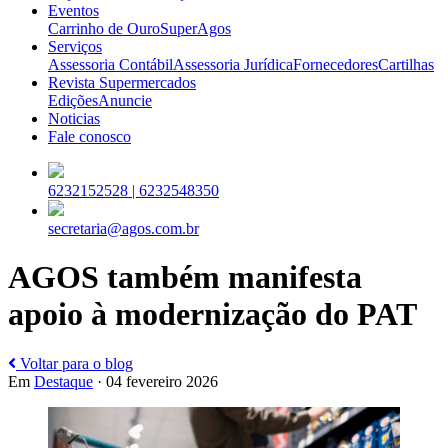
Eventos
Carrinho de Ouro
SuperAgos
Serviços
Assessoria Contábil
Assessoria Jurídica
Fornecedores
Cartilhas
Revista Supermercados
Edições
Anuncie
Noticias
Fale conosco
6232152528 |
6232548350
secretaria@agos.com.br
AGOS também manifesta
apoio à modernização do PAT
Voltar para o blog
Em
Destaque
· 04 fevereiro 2026