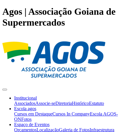
Agos | Associação Goiana de
Supermercados
Institucional
Associados
Associe-se
Diretoria
Histórico
Estatuto
Escola agos
Cursos em Destaque
Cursos In Company
Escola AGOS-
ON
Fotos
Espaço de Eventos
Orçamentos
Localização
Galeria de Fotos
Infraestrutura