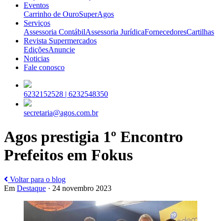
Eventos
Carrinho de Ouro
SuperAgos
Serviços
Assessoria Contábil
Assessoria Jurídica
Fornecedores
Cartilhas
Revista Supermercados
Edições
Anuncie
Noticias
Fale conosco
6232152528 |
6232548350
secretaria@agos.com.br
Agos prestigia 1º Encontro
Prefeitos em Fokus
Voltar para o blog
Em
Destaque
· 24 novembro 2023