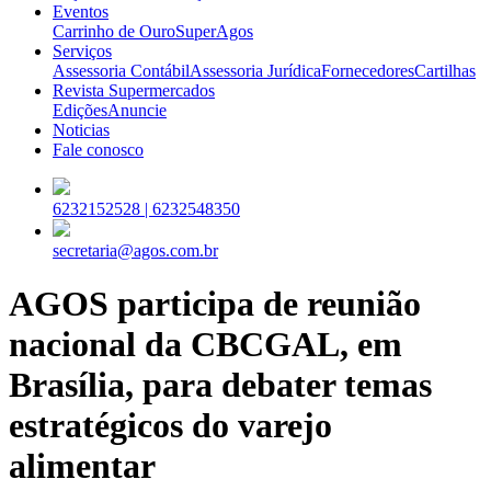
Eventos
Carrinho de Ouro
SuperAgos
Serviços
Assessoria Contábil
Assessoria Jurídica
Fornecedores
Cartilhas
Revista Supermercados
Edições
Anuncie
Noticias
Fale conosco
6232152528 |
6232548350
secretaria@agos.com.br
AGOS participa de reunião
nacional da CBCGAL, em
Brasília, para debater temas
estratégicos do varejo
alimentar