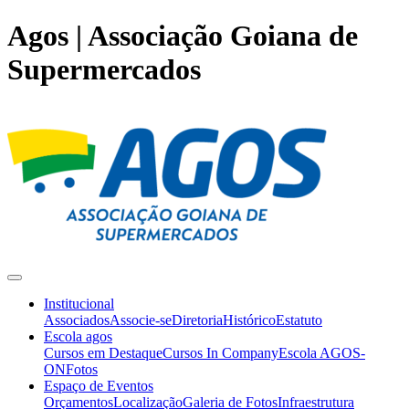
Agos | Associação Goiana de
Supermercados
Institucional
Associados
Associe-se
Diretoria
Histórico
Estatuto
Escola agos
Cursos em Destaque
Cursos In Company
Escola AGOS-
ON
Fotos
Espaço de Eventos
Orçamentos
Localização
Galeria de Fotos
Infraestrutura