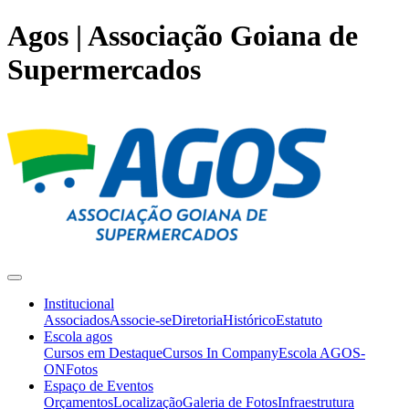
Agos | Associação Goiana de
Supermercados
Institucional
Associados
Associe-se
Diretoria
Histórico
Estatuto
Escola agos
Cursos em Destaque
Cursos In Company
Escola AGOS-
ON
Fotos
Espaço de Eventos
Orçamentos
Localização
Galeria de Fotos
Infraestrutura