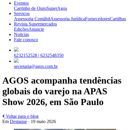
Eventos
Carrinho de Ouro
SuperAgos
Serviços
Assessoria Contábil
Assessoria Jurídica
Fornecedores
Cartilhas
Revista Supermercados
Edições
Anuncie
Noticias
Fale conosco
6232152528 |
6232548350
secretaria@agos.com.br
AGOS acompanha tendências
globais do varejo na APAS
Show 2026, em São Paulo
Voltar para o blog
Em
Destaque
· 19 maio 2026