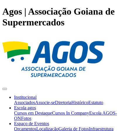
Agos | Associação Goiana de
Supermercados
Institucional
Associados
Associe-se
Diretoria
Histórico
Estatuto
Escola agos
Cursos em Destaque
Cursos In Company
Escola AGOS-
ON
Fotos
Espaço de Eventos
Orçamentos
Localização
Galeria de Fotos
Infraestrutura