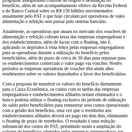
programa, assegurando controle de origem e destinação do
benefício, além de um acompanhamento efetivo da Receita Federal
e do Banco Central sobre os R$ 150 bilhões movimentados
anualmente pelo PAT e que hoje circulam por operadoras de vales
alimentação e refeição sem passar pelo sistema bancário.
Atualmente, as operadoras que atuam no mercado dos vouchers de
alimentação e refeição cobram taxas das empresas empregadoras e
dos estabelecimentos, além de lucrar com o floating, isto é,
aplicando os depósitos à vista feitos pelas empresas empregadoras
para as operadoras durante a utilização do benefício pelos
beneficiários, além do prazo de cerca de 30 dias para repassar para
os estabelecimentos comerciais o valor pago via voucher. Nestes
períodos as empresas operadoras de voucher têm ainda altos
rendimentos sobre os valores depositados a favor dos beneficiários.
Com a proposta de transferir os valores do benefício diretamente
para a Caixa Econômica, os custos com as tarifas das empresas
empregadoras e estabelecimentos afiliados seriam eliminados e o
banco poderia utilizar o floating exclusivo do período de utilização
do saldo pelos beneficiários para remunerar seus custos operacionais
com a gestão dos benefícios, uma vez que o reembolso aos
estabelecimentos afiliados deverá ser pago em dois dias, eliminando
o floating de prazo de reembolso. O resultado é uma redução
substancial dos custos do PAT, permitindo assim a ampliação do
volume de benefícios ofertados pelas empresas empregadoras aos