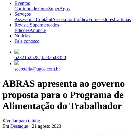
Eventos
Carrinho de Ouro
SuperAgos
Serviços
Assessoria Contábil
Assessoria Jurídica
Fornecedores
Cartilhas
Revista Supermercados
Edições
Anuncie
Noticias
Fale conosco
6232152528 |
6232548350
secretaria@agos.com.br
ABRAS apresenta ao governo
proposta para o Programa de
Alimentação do Trabalhador
Voltar para o blog
Em
Destaque
· 21 agosto 2023