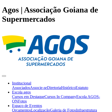
Agos | Associação Goiana de
Supermercados
Institucional
Associados
Associe-se
Diretoria
Histórico
Estatuto
Escola agos
Cursos em Destaque
Cursos In Company
Escola AGOS-
ON
Fotos
Espaço de Eventos
Orçamentos
Localização
Galeria de Fotos
Infraestrutura