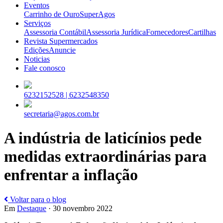
Eventos
Carrinho de Ouro
SuperAgos
Serviços
Assessoria Contábil
Assessoria Jurídica
Fornecedores
Cartilhas
Revista Supermercados
Edições
Anuncie
Noticias
Fale conosco
6232152528 |
6232548350
secretaria@agos.com.br
A indústria de laticínios pede
medidas extraordinárias para
enfrentar a inflação
Voltar para o blog
Em
Destaque
· 30 novembro 2022