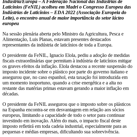
Indústria/Europa – A Federação Nacional das Indústrias de
Laticínios (FeNIL) acolheu em Madri o Congresso Europeu das
Indústrias de Laticínios – EDA 2022 (Associação Europeia do
Leite), o encontro anual de maior importância do setor lácteo
europeu
Na sessão plenária aberta pelo Ministro da Agricultura, Pesca e
Alimentação, Luis Planas, estavam presentes destacados
representantes da indústria de laticínios de toda a Europa.
O presidente da FeNIL, Ignacio Elola, pediu a adoção de medidas
fiscais extraordinárias que permitam à indústria de laticínios mitigar
os graves efeitos da inflação. Elola destacou a recente suspensão do
imposto incidente sobre o plástico por parte do governo italiano e
assegurou que, no caso espanhol, esta taxação foi introduzida em
um momento inoportuno, quando a crise energética e a alta no
restante das matérias primas estavam gerando a maior inflação em
décadas.
O presidente da FeNIL assegurou que o imposto sobre os plásticos
na Espanha encontra-se em desvantagem em relação aos sócios
europeus, limitando a capacidade de todo o setor para continuar
investindo em inovação. Além do mais, o impacto fiscal deste
imposto refletirá em toda cadeia industrial, especialmente para as
pequenas e médias empresas, dificultando sua sobrevivência.