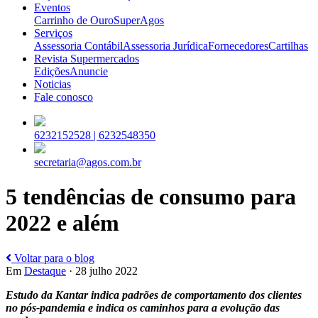
Eventos
Carrinho de Ouro
SuperAgos
Serviços
Assessoria Contábil
Assessoria Jurídica
Fornecedores
Cartilhas
Revista Supermercados
Edições
Anuncie
Noticias
Fale conosco
6232152528 |
6232548350
secretaria@agos.com.br
5 tendências de consumo para
2022 e além
Voltar para o blog
Em
Destaque
· 28 julho 2022
Estudo da Kantar indica padrões de comportamento dos clientes
no pós-pandemia e indica os caminhos para a evolução das