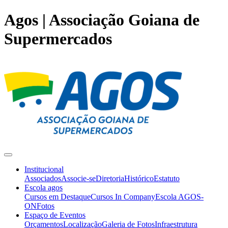
Agos | Associação Goiana de
Supermercados
Institucional
Associados
Associe-se
Diretoria
Histórico
Estatuto
Escola agos
Cursos em Destaque
Cursos In Company
Escola AGOS-
ON
Fotos
Espaço de Eventos
Orçamentos
Localização
Galeria de Fotos
Infraestrutura