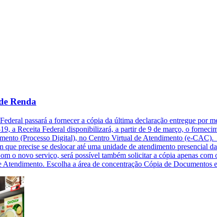
 de Renda
ta Federal passará a fornecer a cópia da última declaração entregue por 
9, a Receita Federal disponibilizará, a partir de 9 de março, o forne
mento (Processo Digital), no Centro Virtual de Atendimento (e-CAC). O
 que precise se deslocar até uma unidade de atendimento presencial da 
Com o novo serviço, será possível também solicitar a cópia apenas com 
 de Atendimento. Escolha a área de concentração Cópia de Documentos 