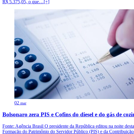
R$ 5.375,05, o que…[+]
02
mar
Bolsonaro zera PIS e Cofins do diesel e do gás de coz
Fonte: Agência Brasil O presidente da República editou na noite dest
Formação do Patrimônio do Servidor Público (PIS) e da Contribuição p