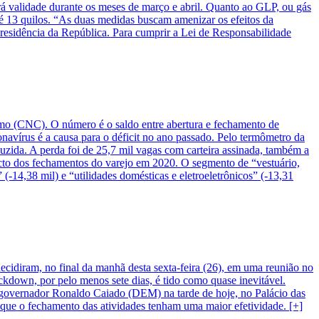
erá validade durante os meses de março e abril. Quanto ao GLP, ou gás
é 13 quilos. “As duas medidas buscam amenizar os efeitos da
 Presidência da República. Para cumprir a Lei de Responsabilidade
mo (CNC). O número é o saldo entre abertura e fechamento de
navírus é a causa para o déficit no ano passado. Pelo termômetro da
zida. A perda foi de 25,7 mil vagas com carteira assinada, também a
cto dos fechamentos do varejo em 2020. O segmento de “vestuário,
-14,38 mil) e “utilidades domésticas e eletroeletrônicos” (-13,31
idiram, no final da manhã desta sexta-feira (26), em uma reunião no
down, por pelo menos sete dias, é tido como quase inevitável.
 governador Ronaldo Caiado (DEM) na tarde de hoje, no Palácio das
 que o fechamento das atividades tenham uma maior efetividade. [+]