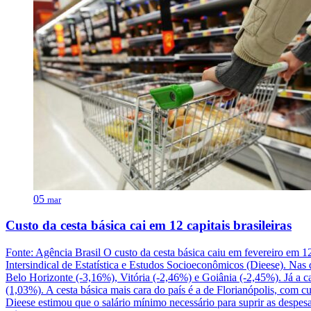
05
mar
Custo da cesta básica cai em 12 capitais brasileiras
Fonte: Agência Brasil O custo da cesta básica caiu em fevereiro em 1
Intersindical de Estatística e Estudos Socioeconômicos (Dieese). Nas
Belo Horizonte (-3,16%), Vitória (-2,46%) e Goiânia (-2,45%). Já a c
(1,03%). A cesta básica mais cara do país é a de Florianópolis, com 
Dieese estimou que o salário mínimo necessário para suprir as despesas