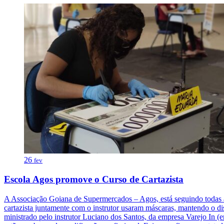
26
fev
Escola Agos promove o Curso de Cartazista
A Associação Goiana de Supermercados – Agos, está seguindo todas as
cartazista juntamente com o instrutor usaram máscaras, mantendo o dist
ministrado pelo instrutor Luciano dos Santos, da empresa Varejo In (