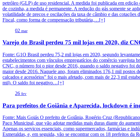
petróleo (GLP) de uso residencial. A medida foi publicada em edição 
de cozinha, a medida é permanente. A redução do gás somente se apli
volatilidade de preços e oscilações da taxa de câmbio e das cotações
Fiscal, como forma de compensação tributária,…[+]
02
mar
Varejo do Brasil perdeu 75 mil lojas em 2020, diz C
Fonte: G1O Brasil perdeu 75,2 mil lojas em 2020, segundo levantam
estabelecimentos com vínculos empregatícios do comércio varejista br
CNC, o número foi o pior desde 2016, quando o saldo negativo foi de
maior desde 2016. Naquele ano, foram eliminados 176,1 mil postos d
calçados e acessórios” foi o mais afetado, com mais de 22,3 mil estab
mil). O saldo foi negativo…[+]
26
fev
Para prefeitos de Goiânia e Aparecida, lockdown é ine
Fonte: Mais Goiás O prefeito de Goiânia, Rogério Cruz (Republicano
Paço Municipal, que vão adotar medidas mais duras diante do aument
Apenas os serviços essenciais, como supermercados, farmácias e ind
Esmeraldas, e, em seguida, vão se encontrar com os 18 prefeitos da 