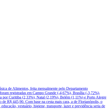
 Básica de Alimentos, feita mensalmente pelo Departamento
s foram registradas em Campo Grande (-4,67%), Brasília (-3,72%),
da por Curitiba (2,33%), Natal (2,19%), Belém (1,11%) e Porto Alegre
o de R$ 445,90. Com base na cesta mais cara, a de Florianópolis, o
ducação, vestuário, higiene, transporte, lazer e previdência seria de