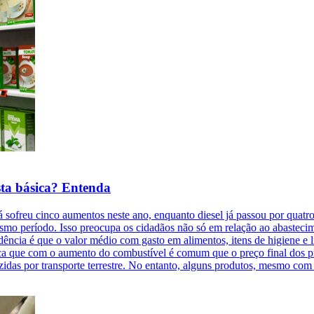
esta básica? Entenda
sofreu cinco aumentos neste ano, enquanto diesel já passou por quatro.
esmo período. Isso preocupa os cidadãos não só em relação ao abasteci
dência é que o valor médio com gasto em alimentos, itens de higiene e
ca que com o aumento do combustível é comum que o preço final dos 
idas por transporte terrestre. No entanto, alguns produtos, mesmo com 