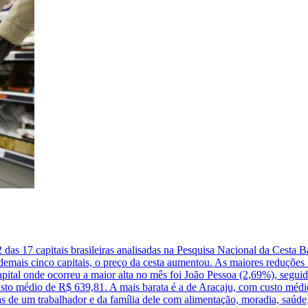
2 das 17 capitais brasileiras analisadas na Pesquisa Nacional da Cesta
 demais cinco capitais, o preço da cesta aumentou. As maiores reduçõe
apital onde ocorreu a maior alta no mês foi João Pessoa (2,69%), segui
custo médio de R$ 639,81. A mais barata é a de Aracaju, com custo médi
 de um trabalhador e da família dele com alimentação, moradia, saúde, e