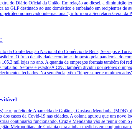
extra do Diário Oficial da União. Em relação ao diesel, a diminuição t
ca ao GLP destinado ao uso doméstico e embalado em recipientes de at
 do petróleo no mercado internacional”, informou a Secretaria-Geral da
NC
ento da Confederação Nacional do Comércio de Bens, Serviços e Turis
asileiro. O freio de atividade econômica imposto pela pandemia do coro
 105,3 mil lojas no ano. A quantia de empregos formais também foi redu
e trabalho. Setores e estadosA CNC também dividiu por setores o impa
elecimentos fechados. Na sequência, vêm “hiper, super e minimercados” (
vitável
s), e o prefeito de Aparecida de Goiânia, Gustavo Mendanha (MDB), dec
o dos casos da Covid-19 nas cidades. A coluna apurou que um novo lock
ústrias continuarão funcionando. Cruz e Mendanha vão se reunir com o
Região Metropolitana de Goiânia para alinhar medidas em conjunto para