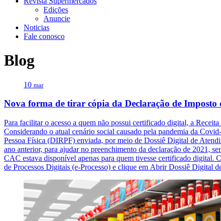
Revista Supermercados
Edições
Anuncie
Noticias
Fale conosco
Blog
10
mar
Nova forma de tirar cópia da Declaração de Imposto
Para facilitar o acesso a quem não possui certificado digital, a Recei
Considerando o atual cenário social causado pela pandemia da Covid-1
Pessoa Física (DIRPF) enviada, por meio de Dossiê Digital de Atendi
ano anterior, para ajudar no preenchimento da declaração de 2021, sem
CAC estava disponível apenas para quem tivesse certificado digital. 
de Processos Digitais (e-Processo) e clique em Abrir Dossiê Digital