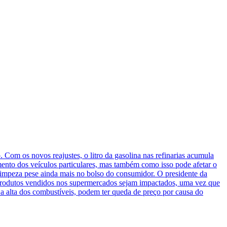
 Com os novos reajustes, o litro da gasolina nas refinarias acumula
mento dos veículos particulares, mas também como isso pode afetar o
 limpeza pese ainda mais no bolso do consumidor. O presidente da
produtos vendidos nos supermercados sejam impactados, uma vez que
a alta dos combustíveis, podem ter queda de preço por causa do