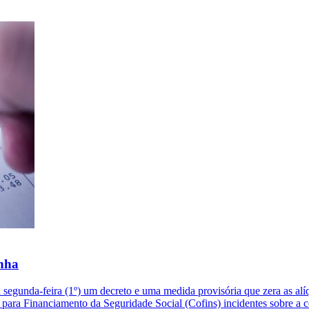
inha
a segunda-feira (1º) um decreto e uma medida provisória que zera as al
ara Financiamento da Seguridade Social (Cofins) incidentes sobre a com