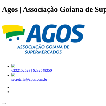
Agos | Associação Goiana de S
6232152528 |
6232548350
secretaria@agos.com.br