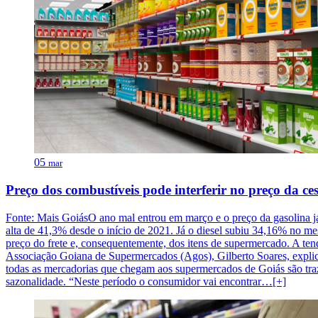
05
mar
Preço dos combustíveis pode interferir no preço da c
Fonte: Mais GoiásO ano mal entrou em março e o preço da gasolina já 
alta de 41,3% desde o início de 2021. Já o diesel subiu 34,16% no m
preço do frete e, consequentemente, dos itens de supermercado. A ten
Associação Goiana de Supermercados (Agos), Gilberto Soares, expli
todas as mercadorias que chegam aos supermercados de Goiás são traz
sazonalidade. “Neste período o consumidor vai encontrar…[+]