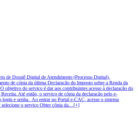
meio de Dossiê Digital de Atendimento (Processo Digital).
cimento de cópia da última Declaração do Imposto sobre a Renda da
 objetivo do serviço é dar aos contribuintes acesso à declaração do
Receita. Até então, o serviço de cópia da declaração pelo e-
o login e senha. Ao entrar no Portal e-CAC, acesse o sistema
e selecione o serviço Obter cópia da…[+]