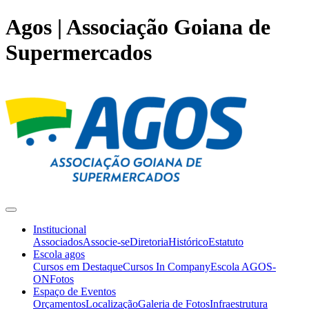
Agos | Associação Goiana de
Supermercados
Institucional
Associados
Associe-se
Diretoria
Histórico
Estatuto
Escola agos
Cursos em Destaque
Cursos In Company
Escola AGOS-
ON
Fotos
Espaço de Eventos
Orçamentos
Localização
Galeria de Fotos
Infraestrutura