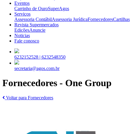
Eventos
Carrinho de Ouro
SuperAgos
Serviços
Assessoria Contábil
Assessoria Jurídica
Fornecedores
Cartilhas
Revista Supermercados
Edições
Anuncie
Noticias
Fale conosco
6232152528 |
6232548350
secretaria@agos.com.br
Fornecedores - One Group
Voltar para Fornecedores