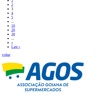
1
2
3
4
5
...
10
20
30
...
»
Last »
voltar