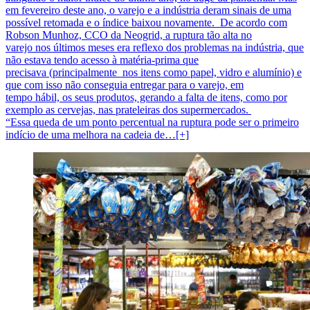
em fevereiro deste ano, o varejo e a indústria deram sinais de uma
possível retomada e o índice baixou novamente. De acordo com
Robson Munhoz, CCO da Neogrid, a ruptura tão alta no
varejo nos últimos meses era reflexo dos problemas na indústria, que
não estava tendo acesso à matéria-prima que
precisava (principalmente nos itens como papel, vidro e alumínio) e
que com isso não conseguia entregar para o varejo, em
tempo hábil, os seus produtos, gerando a falta de itens, como por
exemplo as cervejas, nas prateleiras dos supermercados.
“Essa queda de um ponto percentual na ruptura pode ser o primeiro
indício de uma melhora na cadeia de…[+]