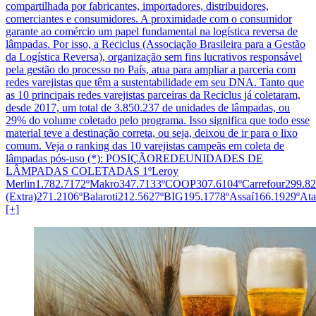
compartilhada por fabricantes, importadores, distribuidores,
comerciantes e consumidores. A proximidade com o consumidor
garante ao comércio um papel fundamental na logística reversa de
lâmpadas. Por isso, a Reciclus (Associação Brasileira para a Gestão
da Logística Reversa), organização sem fins lucrativos responsável
pela gestão do processo no País, atua para ampliar a parceria com
redes varejistas que têm a sustentabilidade em seu DNA. Tanto que
as 10 principais redes varejistas parceiras da Reciclus já coletaram,
desde 2017, um total de 3.850.237 de unidades de lâmpadas, ou
29% do volume coletado pelo programa. Isso significa que todo esse
material teve a destinação correta, ou seja, deixou de ir para o lixo
comum. Veja o ranking das 10 varejistas campeãs em coleta de
lâmpadas pós-uso (*): POSIÇÃOREDEUNIDADES DE
LÂMPADAS COLETADAS 1ºLeroy
Merlin1.782.7172ºMakro347.7133ºCOOP307.6104ºCarrefour299.8
(Extra)271.2106ºBalaroti212.5627ºBIG195.1778ºAssaí166.1929ºAt
[+]