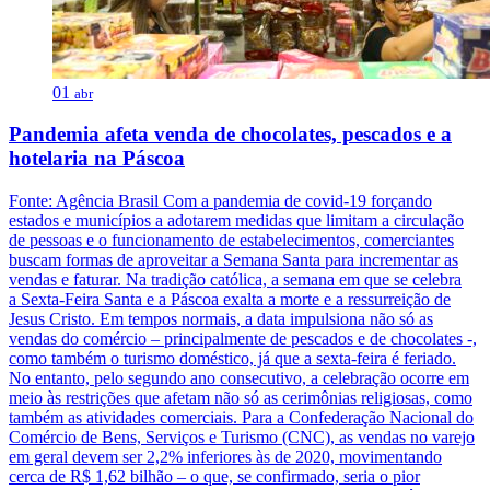
01
abr
Pandemia afeta venda de chocolates, pescados e a
hotelaria na Páscoa
Fonte: Agência Brasil Com a pandemia de covid-19 forçando
estados e municípios a adotarem medidas que limitam a circulação
de pessoas e o funcionamento de estabelecimentos, comerciantes
buscam formas de aproveitar a Semana Santa para incrementar as
vendas e faturar. Na tradição católica, a semana em que se celebra
a Sexta-Feira Santa e a Páscoa exalta a morte e a ressurreição de
Jesus Cristo. Em tempos normais, a data impulsiona não só as
vendas do comércio – principalmente de pescados e de chocolates -,
como também o turismo doméstico, já que a sexta-feira é feriado.
No entanto, pelo segundo ano consecutivo, a celebração ocorre em
meio às restrições que afetam não só as cerimônias religiosas, como
também as atividades comerciais. Para a Confederação Nacional do
Comércio de Bens, Serviços e Turismo (CNC), as vendas no varejo
em geral devem ser 2,2% inferiores às de 2020, movimentando
cerca de R$ 1,62 bilhão – o que, se confirmado, seria o pior