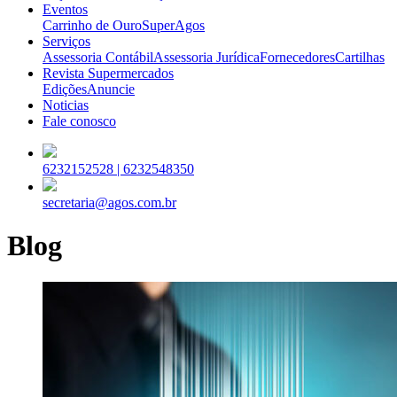
Eventos
Carrinho de Ouro
SuperAgos
Serviços
Assessoria Contábil
Assessoria Jurídica
Fornecedores
Cartilhas
Revista Supermercados
Edições
Anuncie
Noticias
Fale conosco
6232152528 |
6232548350
secretaria@agos.com.br
Blog