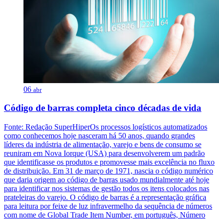
06
abr
Código de barras completa cinco décadas de vida
Fonte: Redação SuperHiperOs processos logísticos automatizados
como conhecemos hoje nasceram há 50 anos, quando grandes
líderes da indústria de alimentação, varejo e bens de consumo se
reuniram em Nova Iorque (USA) para desenvolverem um padrão
que identificasse os produtos e promovesse mais excelência no fluxo
de distribuição. Em 31 de março de 1971, nascia o código numérico
que daria origem ao código de barras usado mundialmente até hoje
para identificar nos sistemas de gestão todos os itens colocados nas
prateleiras do varejo. O código de barras é a representação gráfica
para leitura por feixe de luz infravermelho da sequência de números
com nome de Global Trade Item Number, em português, Número