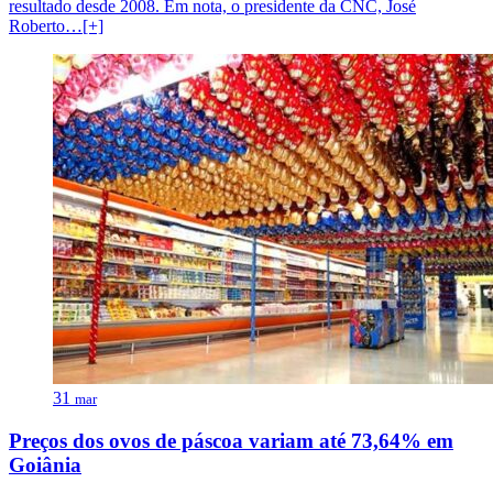
resultado desde 2008. Em nota, o presidente da CNC, José
Roberto…[+]
31
mar
Preços dos ovos de páscoa variam até 73,64% em
Goiânia