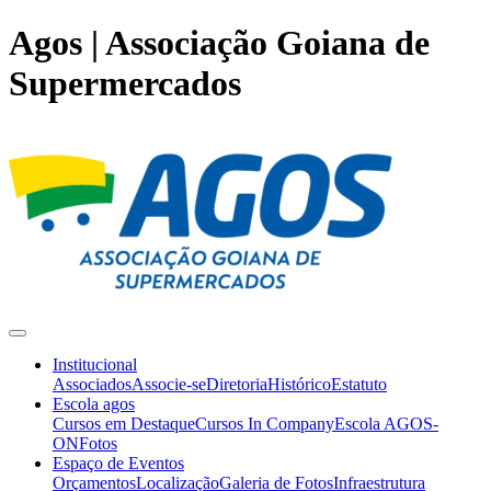
Agos | Associação Goiana de
Supermercados
Institucional
Associados
Associe-se
Diretoria
Histórico
Estatuto
Escola agos
Cursos em Destaque
Cursos In Company
Escola AGOS-
ON
Fotos
Espaço de Eventos
Orçamentos
Localização
Galeria de Fotos
Infraestrutura