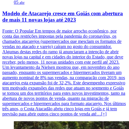
05
abr
Modelo de Atacarejo cresce em Goiás com abertura
de mais 11 novas lojas até 2023
Fonte: O Popular Em tempos de maior arrocho econômico, por
conta das restrições impostas pela pandemia do coronavírus, os
chamados atacarejos (supermercados que mesclam os formatos de
vendas no atacado e varejo) caíram no gosto do consumidor.
Algumas destas redes do ramo já anunciaram a intenção de abrir
novas lojas na capital e em cidades do interior do Estado, que deve
receber, pelo menos, 11 novas unidades com este perfil até 2023.
Um levantamento da Nielsen mostrou que, em novembro do ano
passado, enquanto os supermercados e hipermercados tiveram um
aumento nominal de 8% nas vendas, na comparação com 2019, nos
atacarejos esta expansão foi de 32,2%. Este desempenho expressivo
tem motivado expansões das redes que atuam no segmento e Goiás
se tornou um dos territórios para estes novos investimentos, tanto na
abertura de novos pontos de venda, quanto na migração de
supermercados e hipermercados para formato atacarejo. Nos últimos
três anos, o Costa Atacadão abriu cinco lojas em Goiás e já tem
previsão para abrir outros cinco pontos de venda até…[+]