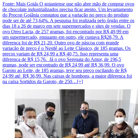
Fonte: Mais Goiás O goianiense que não abre mão de comprar ovos
de chocolate industrializados precisa ficar atento. Um levantamento
do Procon Goiânia constatou que a variação no preço do produto
pode ser de até 73,64%. A pesquisa foi realizada pelo órgão entre os
dias 18 a 26 de março em sete supermercados e sites de vendas. O
ovo Oreo Lacta, de 257 gramas, foi encontrado por R$ 49,99 em
um supermercado, enquanto em outro, ele custava R$28,79. A
diferença foi de R$ 21,20. Outro ovo de páscoa com grande
variação de preço é o Nestlé ao Leite Clássico, de 185 gramas. Os
preços variam de R$ 24,99 a R$ 40,75. Isso representa uma
diferença de R$ 15,76. Já o ovo Serenata do Amor, de 196,5
gramas, pode ser encontrado de R$ 24,99 até R$ 36,99. O ovo
Garoto ao Leite, de 185 gramas, teve seu preço oscilando de R$
24,99 até R$ 36,99. Nas caixas de bombons, a maior diferença foi
na caixa Sortidos da Garoto, de 250…[+]