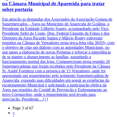
na Câmara Municipal de Aparecida para tratar
sobre portaria
Em atenção as demandas dos Associados da Associação Goiana de
Supermercados – Agos no Município de Aparecida de Goiânia, o
Presidente da Entidade Gilberto Soares, acompanhado pelo Vice-
Presidente Sirlei do Couto, Dep. Federal Glaustin da Fokus e dos
Diretores da Agos Ricardo Santos e Márcio Roney estiveram
reunidos na Câmara de Vereadores nesta terça-feira (dia 30/03), com
o objetivo de criar um diálogo com as autoridades Municipais, no
que tange a elaboração de novas Portarias e reforçar a importância
de se manter o abastecimento as famílias, garantindo o
funcionamento normal das lojas. Compareceram nessa reunião 20
Supermercadistas que foram recebidos pelo Presidente da Câmara
Sr. André Fortaleza com a presença de 15 Vereadores, onde foi
apresentado um requerimento pelo segmento Supermercadista de
Aparecida, expondo suas dificuldades em seguir as exigências do
escalonamento Municipal e solicitando a participação efetiva da
Agos nas reuniões do Comitê de Prevenção e Enfrentamento ao
novo Coronavírus, onde o requerimento será levado para
apreciação. Presidente…[+]
Page 3 of 67
«