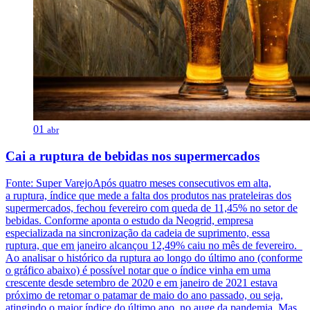
01
abr
Cai a ruptura de bebidas nos supermercados
Fonte: Super VarejoApós quatro meses consecutivos em alta,
a ruptura, índice que mede a falta dos produtos nas prateleiras dos
supermercados, fechou fevereiro com queda de 11,45% no setor de
bebidas. Conforme aponta o estudo da Neogrid, empresa
especializada na sincronização da cadeia de suprimento, essa
ruptura, que em janeiro alcançou 12,49% caiu no mês de fevereiro.
Ao analisar o histórico da ruptura ao longo do último ano (conforme
o gráfico abaixo) é possível notar que o índice vinha em uma
crescente desde setembro de 2020 e em janeiro de 2021 estava
próximo de retomar o patamar de maio do ano passado, ou seja,
atingindo o maior índice do último ano, no auge da pandemia. Mas