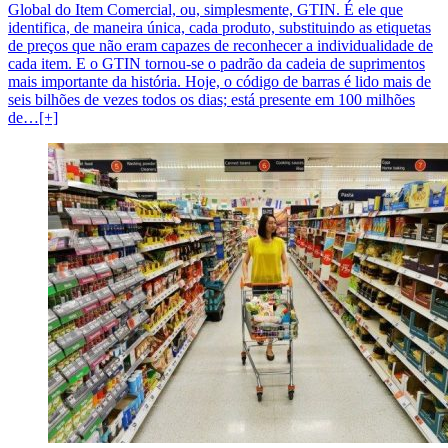
Global do Item Comercial, ou, simplesmente, GTIN. É ele que
identifica, de maneira única, cada produto, substituindo as etiquetas
de preços que não eram capazes de reconhecer a individualidade de
cada item. E o GTIN tornou-se o padrão da cadeia de suprimentos
mais importante da história. Hoje, o código de barras é lido mais de
seis bilhões de vezes todos os dias; está presente em 100 milhões
de…[+]