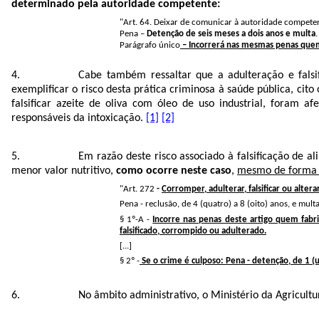
determinado pela autoridade competente:
"Art. 64. Deixar de comunicar à autoridade compete
Pena –
Detenção de seis meses a dois anos e multa
.
Parágrafo único
– Incorrerá nas mesmas penas quem
Cabe também ressaltar que a adulteração e falsi
exemplificar o risco desta prática criminosa à saúde pública, ci
falsificar azeite de oliva com óleo de uso industrial, foram 
responsáveis da intoxicação.
[1]
[2]
Em razão deste risco associado à falsificação de 
menor valor nutritivo,
como ocorre neste caso
,
mesmo de forma n
"Art. 272
-
Corromper, adulterar, falsificar ou altera
Pena - reclusão, de 4 (quatro) a 8 (oito) anos, e multa
§ 1º-A -
Incorre nas penas deste artigo quem fabr
falsificado, corrompido ou adulterado.
[...]
§ 2º -
Se o crime é culposo: Pena - detenção, de 1 (u
No âmbito administrativo, o Ministério da Agricultu