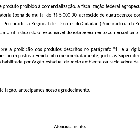
 produto proibido à comercialização, a fiscalização federal agrope
doria (pena de multa de R$ 5.000,00, acrescido de quatrocentos por
- Procuradoria Regional dos Direitos do Cidadão (Procuradoria da Repú
cia Civil indicando o responsável do estabelecimento comercial para
e a proibição dos produtos descritos no parágrafo "1" e à vigilâ
es ou expostos à venda informe imediatamente, junto às Superinten
sa habilitada por órgão estadual de meio ambiente ou recicladora 
licitação, antecipamos nosso agradecimento.
Atenciosamente,