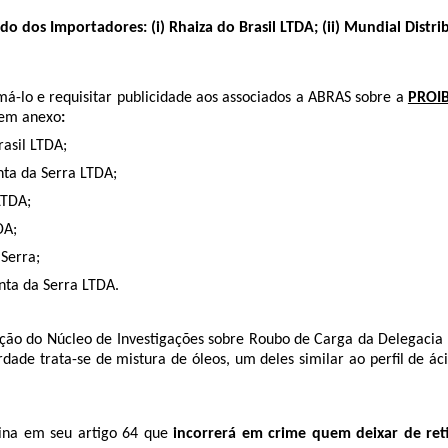
 dos Importadores: (i) Rhaiza do Brasil LTDA; (ii) Mundial Distribu
má-lo e requisitar publicidade aos associados a ABRAS sobre a
PROI
 em anexo
:
rasil LTDA;
ta da Serra LTDA;
LTDA;
DA;
Serra;
nta da Serra LTDA.
ação do Núcleo de Investigações sobre Roubo de Carga da Delegacia S
rdade trata-se de mistura de óleos, um deles similar ao perfil de á
na em seu artigo 64 que
incorrerá em crime quem deixar de re