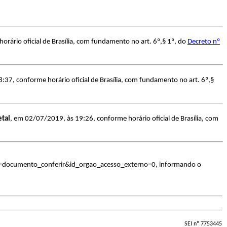
rário oficial de Brasília, com fundamento no art. 6º,§ 1º, do
Decreto nº
:37, conforme horário oficial de Brasília, com fundamento no art. 6º,§
etal
, em 02/07/2019, às 19:26, conforme horário oficial de Brasília, com
acao=documento_conferir&id_orgao_acesso_externo=0, informando o
SEI nº 7753445