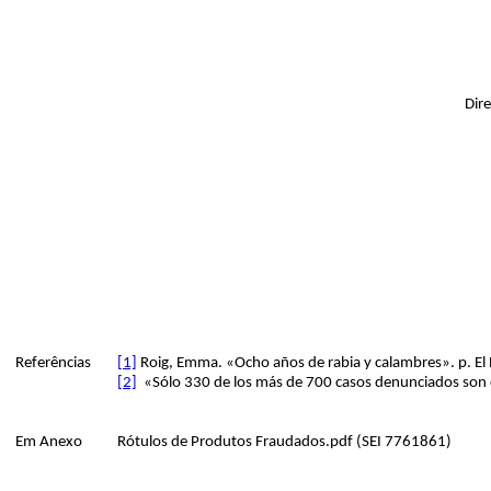
Dir
Referências
[1]
Roig, Emma. «Ocho años de rabia y calambres». p. E
[2]
«Sólo 330 de los más de 700 casos denunciados son c
Em Anexo
Rótulos de Produtos Fraudados.pdf (SEI
7761861
)