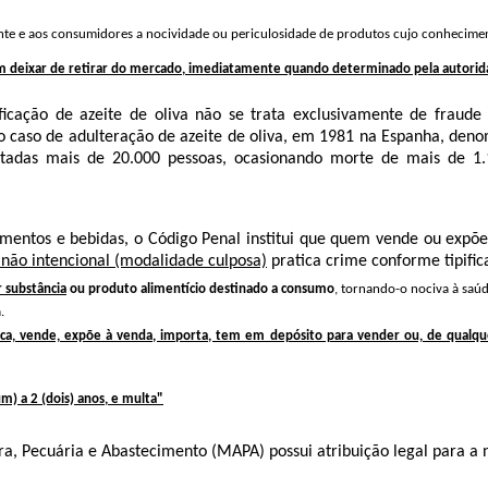
nte e aos consumidores a nocividade ou periculosidade de produtos cujo conhecimen
 deixar de retirar do mercado, imediatamente quando determinado pela autoridad
ficação de azeite de oliva não se trata exclusivamente de fraude
to o caso de adulteração de azeite de oliva, em 1981 na Espanha, de
afetadas mais de 20.000 pessoas, ocasionando morte de mais de 1
alimentos e bebidas, o Código Penal institui que quem vende ou expõ
ão intencional (modalidade culposa)
pratica crime conforme tipific
r substância
ou produto alimentício destinado a consumo
, tornando-o nociva à saú
.
ica, vende, expõe à venda, importa, tem em depósito para vender ou, de qualque
m) a 2 (dois) anos, e multa"
ra, Pecuária e Abastecimento (MAPA) possui atribuição legal para a n